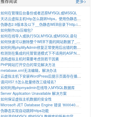
推荐阅读
更多>
如何在管理后台备份或者还原MYSQL或MSSQL
天达云虚拟主机http怎么跳转https，使用伪静态实现
伪静态2.9版本及以下__伪静态WEB目录下http.ini配置 httpd.ini配置
如何制作zip压缩包？
如何在线导入或执行SQLMYSQL或MSSQL语句
如何快速可以删除整个WEB下面的网站数据了_建议方法
如何利用phpMyAdmin修复正常使用后出错的数据表-天达云
检测到在集成的托管管道模式下不适用的ASP.NET设置的解决方法(转)
选购虚拟主机时需要考虑到若干因素
PHP网站打开空白的常见解决方法
metabase.xml无法编辑，解决办法
云虚拟主机下安装WordPress后提示页面存在循环重定向问题
请问IIS7.5怎么批量修改三级域名？
如何利用phpmyadmin在线导入MYSQL数据库
Server Application Unavailable 解决方案
如何保证虚拟主机数据的安全性
Microsoft JET Database Engine 错误 '80004005' 不可识别的数据
伪静态实现自动跳转https功能
如何清空MYSQL或MSSQL数据库的所有内容