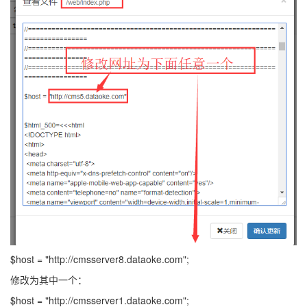
$host = "http://cmsserver8.dataoke.com";
修改为其中一个：
$host = "http://cmsserver1.dataoke.com";