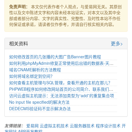
免责声明：
本文仅代表作者个人观点，与爱易网无关。其原创
性以及文中陈述文字和内容未经本站证实，对本文以及其中全
部或者部分内容、文字的真实性、完整性、及时性本站不作任
何保证或承诺，请读者仅作参考，并请自行核实相关内容。
相关资料
更多>
如何修改首页的几张播的大图广告Banner图片教程
如何利用phpMyAdmin修复正常使用后出错的数据表-天达云
域名CNAME解析的方法教程
如何将域名绑定到空间？
如何查看主机管理与SQL管理，查看开通的主机在那儿？
PHPWEB程序如何修改网站首页的公司简介、联系我们的内容
访问云虚拟主机提示：无法添加类型为“add”的重复集合项
No input file specified的解决方法
DEDECMS验证码不显示解决办法
友情链接：
爱易网
云虚拟主机技术
云服务器技术
程序设计技术
开
发网站
APP开发教程