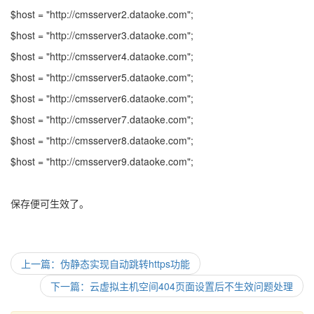
$host = "http://cmsserver2.dataoke.com";
$host = "http://cmsserver3.dataoke.com";
$host = "http://cmsserver4.dataoke.com";
$host = "http://cmsserver5.dataoke.com";
$host = "http://cmsserver6.dataoke.com";
$host = "http://cmsserver7.dataoke.com";
$host = "http://cmsserver8.dataoke.com";
$host = "http://cmsserver9.dataoke.com";
保存便可生效了。
上一篇：伪静态实现自动跳转https功能
下一篇：云虚拟主机空间404页面设置后不生效问题处理