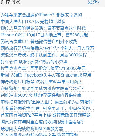
推荐阅读
更多>
为啥苹果定要出廉价iPhone？都是安卓逼的
中国大陆人口13.7亿 光棍越来越多
柳传志马云陷舆论漩涡：请不要辜负这个时代
iPhone 6将于10月17日内地上市：售5288元起
腾讯再次重申：普通微信誉户相对不收费
网络旅行游记被曝插入"软广告" 个别人士月入数万
流浪汉高考状元终于找到工作：月薪3000做程序员很满意
打车软件“明补变暗补”背后的小算盘
埃里克杰克森：阿里IPO估值至少1500亿美元
新闻早8点》Facebook失手发布Snapchat类应用
神奇约炮应用被禁 改名后重返苹果应用商店
逆转猜想：如果阿里成为雅虎大股东会怎样？
创维冲击500亿梦想:转型硬件和内容供应商
中移动财报外的"五座大山"：运营商沦为走秀陪衬
去看看外面的世界吧！别窝里斗了，中国在线旅游商们
首家国有独资P2P平台上线 或预示政策日渐明朗
腾讯为何在与阿里百度的收购比赛中当看客？
联想国庆完成收购IBM x86服务器
雅安地震救灾前线的科技之手 微弱而暖和