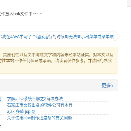
放入bak文件中~~~~
弟我在JAVA中写了个程序运行的时候却无法显示出菜单或菜单项
。其原创性以及文中陈述文字和内容未经本站证实，对本文以及
时性本站不作任何保证或承诺，请读者仅作参考，并请自行核实
更多>
例
求解。IO系统不解之2解决办法
石家庄市比较出名的软件公司有木有
ajax 多值 jsp 急
关于使用ajax制作进度条的有关问题
过的连接有关问题