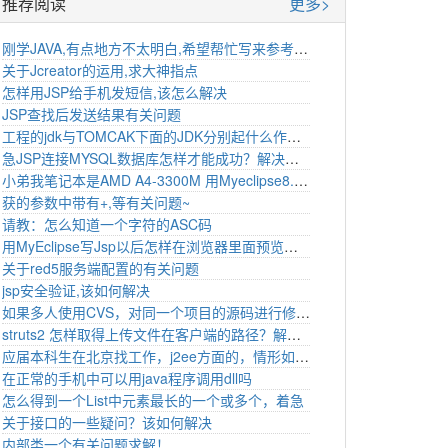
推荐阅读
更多>
刚学JAVA,有点地方不太明白,希望帮忙写来参考下!多谢
关于Jcreator的运用,求大神指点
怎样用JSP给手机发短信,该怎么解决
JSP查找后发送结果有关问题
工程的jdk与TOMCAK下面的JDK分别起什么作用解决方法
急JSP连接MYSQL数据库怎样才能成功？解决思路
小弟我笔记本是AMD A4-3300M 用Myeclipse8.5总是很卡 而且小弟我已经优化过了
获的参数中带有+,等有关问题~
请教：怎么知道一个字符的ASC码
用MyEclipse写Jsp以后怎样在浏览器里面预览？解决思路
关于red5服务端配置的有关问题
jsp安全验证,该如何解决
如果多人使用CVS，对同一个项目的源码进行修改，这时如果避免每个人的工作成果没有被别人破坏？该如何处理
struts2 怎样取得上传文件在客户端的路径？解决方法
应届本科生在北京找工作，j2ee方面的，情形如何样，越详细越好，尤其是工资，下海和北京相比较哪
在正常的手机中可以用java程序调用dll吗
怎么得到一个List中元素最长的一个或多个，着急
关于接口的一些疑问？该如何解决
内部类一个有关问题求解！