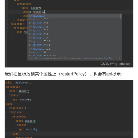
我们把鼠标放到某个属性上（restartPolicy），也会有api提示，