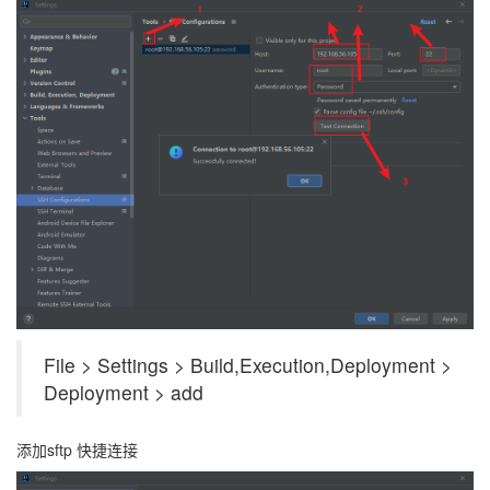
File > Settings > Build,Execution,Deployment >
Deployment > add
添加sftp 快捷连接