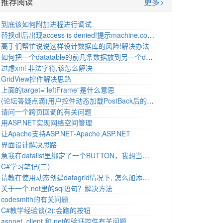
推荐阅读
更多>
到底该如何附加进程进行调试
替换dll后出现access is denied!提示machine.config 258行错！解决办法
高手们帮忙说说这样设计数据库的风险!解决办法
如何把一个datatable的前几条数据放到另一个datatable中？求高手
过虑xml 非法字符,该怎么解决
GridView控件解决思路
上面的target="leftFrame"是什么意思
(论坛答疑点滴)用户控件动态加载PostBack后的问题
请问一个跨页回调的有关问题
用ASP.NET实现网络空间管理
让Apache支持ASP.NET-Apache,ASP.NET
界面设计解决思路
急我在datalist里绑定了一个BUTTON，我想当按下他的时候弹出是否确认删除的确认框，请教该如何做啊
C#学习笔记(二）
请教在使用动态创建datagrid情况下, 怎么加添加Url连接在每个BoundColumn
关于一个.net里的sql语句？解决方法
codesmith的有关问题
C#教学经验谈(2):会跑的按钮
aspnet_client 和.net的验证控件有关问题