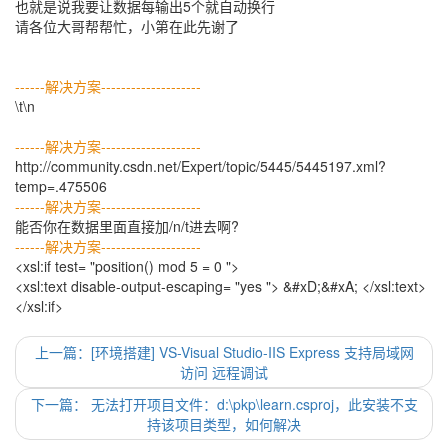
也就是说我要让数据每输出5个就自动换行
请各位大哥帮帮忙，小第在此先谢了
------解决方案--------------------
\t\n
------解决方案--------------------
http://community.csdn.net/Expert/topic/5445/5445197.xml?
temp=.475506
------解决方案--------------------
能否你在数据里面直接加/n/t进去啊?
------解决方案--------------------
<xsl:if test= "position() mod 5 = 0 ">
<xsl:text disable-output-escaping= "yes "> &#xD;&#xA; </xsl:text>
</xsl:if>
上一篇：[环境搭建] VS-Visual Studio-IIS Express 支持局域网
访问 远程调试
下一篇： 无法打开项目文件：d:\pkp\learn.csproj，此安装不支
持该项目类型，如何解决