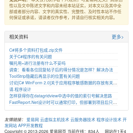
性以及文中陈述文字和内容未经本站证实，对本文以及其中全
部或者部分内容、文字的真实性、完整性、及时性本站不作任
何保证或承诺，请读者仅作参考，并请自行核实相关内容。
相关资料
更多>
C#将多个资料打包成.zip文件
关于C#程序的有关问题
嘱托用=进行注册有什么不妥吗
调查：看看各位回复帖子后的得分情况是怎样？解决办法
ToolStrip隐藏后再显示的位置有关问题
讨论[C# WinForm 2.0]关于应用程序敏感数据的存放有关问题
请.程序设计
怎样获得你在datagridview中选中的值的索引号解决思路
FastReport.Net设计时可以通常打印，但部署到项目后只打印一行数据？
友情链接：
爱易网
云虚拟主机技术
云服务器技术
程序设计技术
开
发网站
APP开发教程
Copyright © 2013-2026 爱易网页 当前在线：834人 网站在1天4