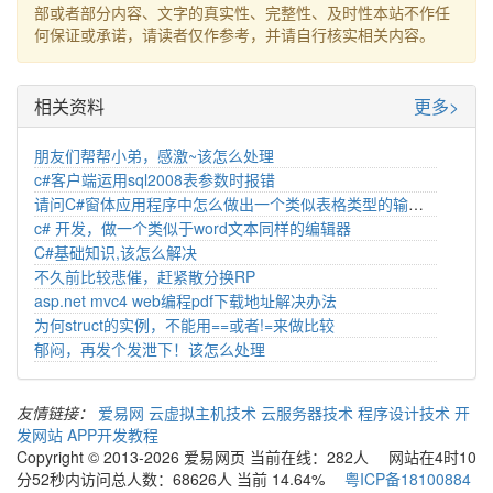
部或者部分内容、文字的真实性、完整性、及时性本站不作任
何保证或承诺，请读者仅作参考，并请自行核实相关内容。
相关资料
更多>
朋友们帮帮小弟，感激~该怎么处理
c#客户端运用sql2008表参数时报错
请问C#窗体应用程序中怎么做出一个类似表格类型的输入界面
c# 开发，做一个类似于word文本同样的编辑器
C#基础知识,该怎么解决
不久前比较悲催，赶紧散分换RP
asp.net mvc4 web编程pdf下载地址解决办法
为何struct的实例，不能用==或者!=来做比较
郁闷，再发个发泄下！该怎么处理
友情链接：
爱易网
云虚拟主机技术
云服务器技术
程序设计技术
开
发网站
APP开发教程
Copyright © 2013-2026 爱易网页 当前在线：282人 网站在4时10
分52秒内访问总人数：68626人 当前 14.64%
粤ICP备18100884