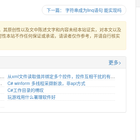
下一篇： 字符串成为linq语句 能实现吗
。其原创性以及文中陈述文字和内容未经本站证实，对本文以及
时性本站不作任何保证或承诺，请读者仅作参考，并请自行核实
更多>
WPF停System.Windows.Ink的手写识别可否达到工具栏中的tablet pc输入面板中的识别率
从xml文件读取值并绑定多个控件，控件互相干扰的有关问题
接另外一台服务器的数据库，请教该如何解决
C# winform 多线程采撷新浪，非api方式
C#工作目录的喟叹
？
玩游戏用什么署理软件好