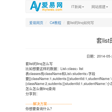
IT新闻
网站搭建
爱易网页
C#教程
套list的linq如何写
套lis
日期：2014-05
套list的linq怎么写
比如想要这样的数据：List<class> list
表classes有className和List<students>字段
要[{className:1,sutdents:[{studentId:1,studentName:
{className:2,sutdents:[{studentId:1,studentName:'小花
怎么怎么做linq查询
分享到：
------解决方案--------------------
你想要查询什么？