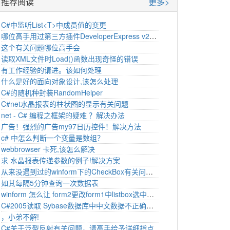
推荐阅读
更多>
C#中监听List<T>中成员值的变更
哪位高手用过第三方插件DeveloperExpress v2009 vol 2
这个有关问题哪位高手会
读取XML文件时Load()函数出现奇怪的错误
有工作经验的请进。该如何处理
什么是好的面向对象设计,该怎么处理
C#的随机种封装RandomHelper
C#net水晶报表的柱状图的显示有关问题
net - C# 编程之框架的疑难 ？解决办法
广告！强烈的广告my97日历控件！解决方法
c# 中怎么判断一个变量是数组？
webbrowser 卡死,该怎么解决
求 水晶报表传递参数的例子!解决方案
从来没遇到过的winform下的CheckBox有关问题,高手帮忙~我都快哭了~多谢啦
如其每隔5分钟查询一次数据表
winform 怎么让 form2更改form1中listbox选中的值
C#2005读取 Sybase数据库中中文数据不正确？为什么？小弟急等！该怎么解决
，小弟不解!
C#关于泛型反射有关问题，请高手给予详细指点