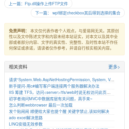
上一篇：Ftp.dll操作上传FTP文件
下一篇： wpf绑定checkbox其后得到选择的集合
免责声明：
本文仅代表作者个人观点，与爱易网无关。其原创
性以及文中陈述文字和内容未经本站证实，对本文以及其中全
部或者部分内容、文字的真实性、完整性、及时性本站不作任
何保证或承诺，请读者仅作参考，并请自行核实相关内容。
相关资料
更多>
请求“System.Web.AspNetHostingPermission, System, Version=2.0.0.0, Culture=neutral, PublicKeyToken=b77a5c561934e089”类型的权限已失败。该如何处理
新手提问-用c#编写客户端连接两个服务器解决办法
IIS 筹建 TFS，访问<server>/tfs/web时说无权访问此页面，何解？
初学者询问MVC中数据库层有关问题，高手来~
怎么判断webbrowser 最后一次加载
发个贴闹闹 顺便给大家也提个醒 关键字禁止,该如何解决
ado excel解决思路
LINQ安插无效参数