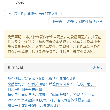
Video
上一篇：Ftp.dll操作上传FTP文件
下一篇： WPF 免费控件解决办法
免责声明：
本文仅代表作者个人观点，与爱易网无关。其原创
性以及文中陈述文字和内容未经本站证实，对本文以及其中全
部或者部分内容、文字的真实性、完整性、及时性本站不作任
何保证或承诺，请读者仅作参考，并请自行核实相关内容。
相关资料
更多>
哪个快捷键是显示下拉提示框的？该怎么处理
突然想到了一个有关问题？希望有人回答下！程序员老了怎么处理
日志程序编程有关问题
疏失了！当使用大小不是 2 的幂的纹理时，XNA Framework Reach 配置文件要求 TextureAddressMode 为 Clamp
Winform怎么做像QQ天气一样，若天气窗体获得鼠标则不关闭，否则过会就关闭
组建一个兼职开发团队,该怎么处理