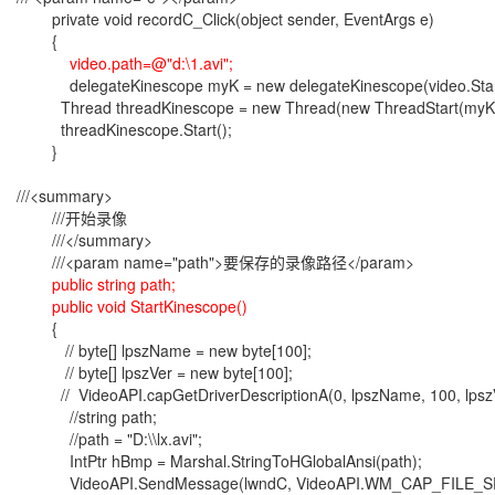
private void recordC_Click(object sender, EventArgs e)
{
video.path=@"d:\1.avi";
delegateKinescope myK = new delegateKinescope(video.Start
Thread threadKinescope = new Thread(new ThreadStart(myK)
threadKinescope.Start();
}
///<summary>
///开始录像
///</summary>
///<param name="path">要保存的录像路径</param>
public string path;
public void StartKinescope()
{
// byte[] lpszName = new byte[100];
// byte[] lpszVer = new byte[100];
// VideoAPI.capGetDriverDescriptionA(0, lpszName, 100, lpszV
//string path;
//path = "D:\\lx.avi";
IntPtr hBmp = Marshal.StringToHGlobalAnsi(path);
VideoAPI.SendMessage(lwndC, VideoAPI.WM_CAP_FILE_SET_