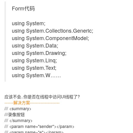
Form代码
using System;
using System.Collections.Generic;
using System.ComponentModel;
using System.Data;
using System.Drawing;
using System.Linq;
using System.Text;
using System.W……
应该不会..你是否在线程中访问UI线程了?
------解决方案--------------------
/// <summary>
///录像按钮
/// </summary>
/// <param name="sender"></param>
/// <param name="e"></param>