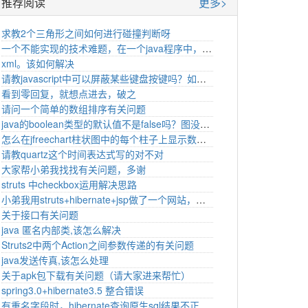
推荐阅读
更多>
求教2个三角形之间如何进行碰撞判断呀
一个不能实现的技术难题，在一个java程序中，怎么自动点击网页中的提交按钮
xml。该如何解决
请教javascript中可以屏蔽某些键盘按键吗？如何屏蔽
看到零回复，就想点进去，破之
请问一个简单的数组排序有关问题
java的boolean类型的默认值不是false吗？图没显示出来，小弟我重新发个帖子吧
怎么在jfreechart柱状图中的每个柱子上显示数值的有关问题
请教quartz这个时间表达式写的对不对
大家帮小弟我找找有关问题，多谢
struts 中checkbox运用解决思路
小弟我用struts+hibernate+jsp做了一个网站，不知道为什么第一登网页显示不全为什么呢
关于接口有关问题
java 匿名内部类,该怎么解决
Struts2中两个Action之间参数传递的有关问题
java发送传真,该怎么处理
关于apk包下载有关问题（请大家进来帮忙）
spring3.0+hibernate3.5 整合错误
有重名字段时，hibernate查询原生sql结果不正确或报错解决方案