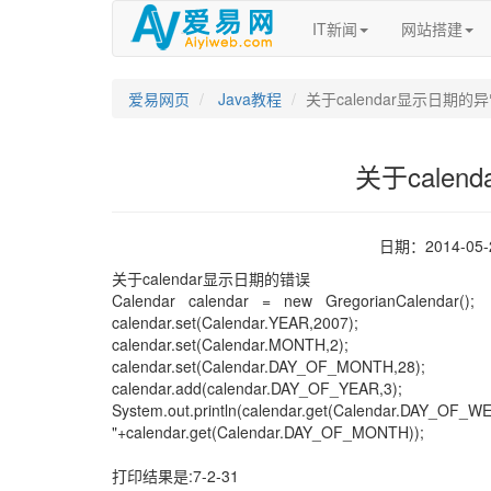
IT新闻
网站搭建
爱易网页
Java教程
关于calendar显示日期的
关于cale
日期：2014-05
关于calendar显示日期的错误
Calendar calendar = new GregorianCalendar();
calendar.set(Calendar.YEAR,2007);
calendar.set(Calendar.MONTH,2);
calendar.set(Calendar.DAY_OF_MONTH,28);
calendar.add(calendar.DAY_OF_YEAR,3);
System.out.println(calendar.get(Calendar.DAY_OF_WE
"+calendar.get(Calendar.DAY_OF_MONTH));
打印结果是:7-2-31