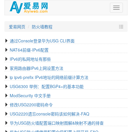
爱
易
网
爱易网页
防火墙教程
通过Console登录华为USG CLI界面
NAT64前缀-IPv6配置
IPv6的私网地址有那些
家用路由器IPv6上网设置方法
ip ipv6-prefix IPv6地址的网络前缀计算方法
USG6300 举例：配置BGP4+的基本功能
ModSecurity 中文手册
修改USG2200密码命令
USG2220遗忘console密码该如何解决-FAQ
华为USG防火墙配置端口映射图解&映射不通的排查