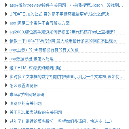
asp+微软treeview控件有关问题，小弟我搜索过csdn，没找到想要的答案
UPDATE 加入公式,目的是不用循环批量更新,该怎么解决
asp 满足三个条件不会写解决方案
sql2000,哪位高手知道如何建视图?用代码还在sql上直接建?
请教一下1024*768的分辨,最大能用设计多宽的网页不出现水平滚动条
asp生成txt的tab符和换行符的有关问题
asp数据导出,该怎么处理
这个HTML过滤该如何调用呢
实时多个文本框的数字相加并把值显示到另一个文本框,该如何解决
怎么设置浏览器
求asp学校网站源码.
浏览器的有关问题
关于RDL报表钻取的有关问题
过年了！继续给菜鸟散分，希望你们多请问，快进步（二）