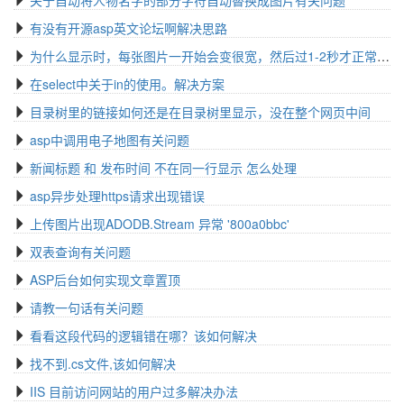
关于自动将人物名字的部分字符自动替换成图片有关问题
有没有开源asp英文论坛啊解决思路
为什么显示时，每张图片一开始会变很宽，然后过1-2秒才正常。求高手解答,该怎么处理
在select中关于in的使用。解决方案
目录树里的链接如何还是在目录树里显示，没在整个网页中间
asp中调用电子地图有关问题
新闻标题 和 发布时间 不在同一行显示 怎么处理
asp异步处理https请求出现错误
上传图片出现ADODB.Stream 异常 '800a0bbc'
双表查询有关问题
ASP后台如何实现文章置顶
请教一句话有关问题
看看这段代码的逻辑错在哪？该如何解决
找不到.cs文件,该如何解决
IIS 目前访问网站的用户过多解决办法