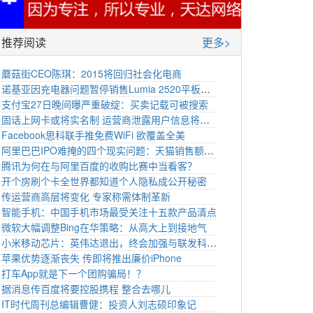
推荐阅读
更多>
蘑菇街CEO陈琪：2015将回归社会化电商
诺基亚因充电器问题暂停销售Lumia 2520平板电脑
支付宝27日晚间曝严重破绽：买卖记载可被搜索
固话上网卡或将实名制 运营商泄露用户信息将被罚
Facebook思科联手推免费WiFi 欲覆盖全美
阿里巴巴IPO难掩的四个现实问题：天猫销售额成谜、淘宝拖后腿、营收迅猛其他不行和投资者未必买账
腾讯为何在与阿里百度的收购比赛中当看客？
开个房刷个卡全世界都知道个人隐私成公开秘密
传运营商高层将变化 专家称需体制革新
智能手机：中国手机市场最受关注十五款产品清点
微软大幅调整Bing在华策略：从高大上到接地气
小米移动芯片：英伟达退出，终会加强与联发科合作
苹果优势逐渐丧失 传即将推出廉价iPhone
打车App就是下一个团购骗局！？
据消息传百度将要控股携程 整合去哪儿
IT时代周刊总编辑曹健：投资人刘志硕印象记