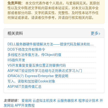
免责声明：
本文仅代表作者个人观点，与爱易网无关。其原创
性以及文中陈述文字和内容未经本站证实，对本文以及其中全
部或者部分内容、文字的真实性、完整性、及时性本站不作任
何保证或承诺，请读者仅作参考，并请自行核实相关内容。
相关资料
更多>
DELL服务器硬件报错解决方法——错误代码及解决和处理办法
DOS下修改文件权限命令
多线程方法传值方法，传Object的值
IIS插件开发
VS开发重复变量互换位置正则替换代码
ASP.NET验证控件学习总结与正则表达式学习入门
iDRAC6(7) Express/Enterprise 使用说明
写入、读取和加加密Cookie对象
ASP.NET页面传值汇总
友情链接：
爱易网
云虚拟主机技术
云服务器技术
程序设计技术
开
发网站
APP开发教程