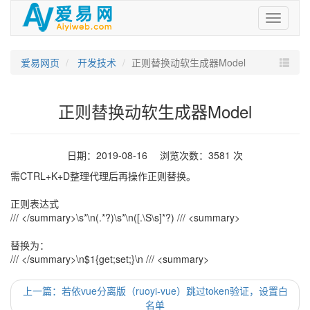
爱
易
网
爱易网页
开发技术
正则替换动软生成器Model
正则替换动软生成器Model
日期：2019-08-16 浏览次数：3581 次
需CTRL+K+D整理代理后再操作正则替换。
正则表达式
/// </summary>\s*\n(.*?)\s*\n([.\S\s]*?) /// <summary>
替换为：
/// </summary>\n$1{get;set;}\n /// <summary>
上一篇：若依vue分离版（ruoyi-vue）跳过token验证，设置白
名单