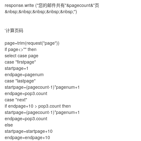
response.write ("您的邮件共有"&pagecount&"页
&nbsp;&nbsp;&nbsp;&nbsp;&nbsp;")
'计算页码
page=trim(request("page"))
if page<>"" then
select case page
case "firstpage"
startpage=1
endpage=pagenum
case "lastpage"
startpage=(pagecount-1)*pagenum+1
endpage=pop3.count
case "next"
if endpage+10 > pop3.count then
startpage=(pagecount-1)*pagenum+1
endpage=pop3.count
else
startpage=startpage+10
endpage=endpage+10