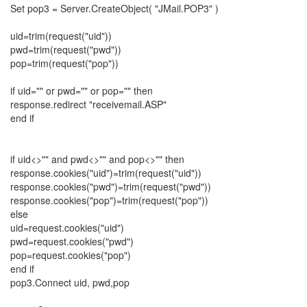
Set pop3 = Server.CreateObject( "JMail.POP3" )
uid=trim(request("uid"))
pwd=trim(request("pwd"))
pop=trim(request("pop"))
if uid="" or pwd="" or pop="" then
response.redirect "receivemail.ASP"
end if
if uid<>"" and pwd<>"" and pop<>"" then
response.cookies("uid")=trim(request("uid"))
response.cookies("pwd")=trim(request("pwd"))
response.cookies("pop")=trim(request("pop"))
else
uid=request.cookies("uid")
pwd=request.cookies("pwd")
pop=request.cookies("pop")
end if
pop3.Connect uid, pwd,pop