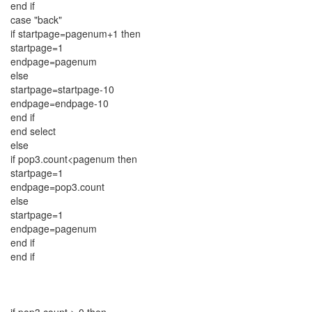
end if
case "back"
if startpage=pagenum+1 then
startpage=1
endpage=pagenum
else
startpage=startpage-10
endpage=endpage-10
end if
end select
else
if pop3.count<pagenum then
startpage=1
endpage=pop3.count
else
startpage=1
endpage=pagenum
end if
end if