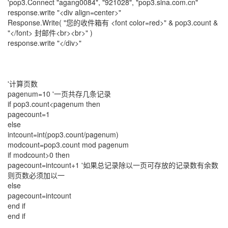
'pop3.Connect "agang0084", "921028", "pop3.sina.com.cn"
response.write "<div align=center>"
Response.Write( "您的收件箱有 <font color=red>" & pop3.count &
"</font> 封邮件<br><br>" )
response.write "</div>"
'计算页数
pagenum=10 '一页共存几条记录
if pop3.count<pagenum then
pagecount=1
else
intcount=int(pop3.count/pagenum)
modcount=pop3.count mod pagenum
if modcount>0 then
pagecount=intcount+1 '如果总记录除以一页可存放的记录数有余数
则页数必须加以一
else
pagecount=intcount
end if
end if