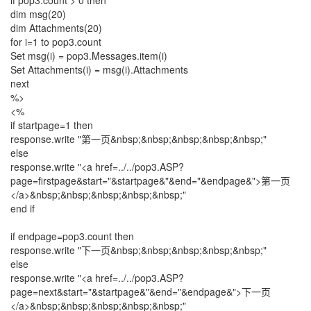
if pop3.count > 0 then
dim msg(20)
dim Attachments(20)
for i=1 to pop3.count
Set msg(i) = pop3.Messages.item(i)
Set Attachments(i) = msg(i).Attachments
next
%>
<%
if startpage=1 then
response.write "第一页&nbsp;&nbsp;&nbsp;&nbsp;&nbsp;"
else
response.write "<a href=../../pop3.ASP?
page=firstpage&start="&startpage&"&end="&endpage&">第一页
</a>&nbsp;&nbsp;&nbsp;&nbsp;&nbsp;"
end if
if endpage=pop3.count then
response.write "下一页&nbsp;&nbsp;&nbsp;&nbsp;&nbsp;"
else
response.write "<a href=../../pop3.ASP?
page=next&start="&startpage&"&end="&endpage&">下一页
</a>&nbsp;&nbsp;&nbsp;&nbsp;&nbsp;"