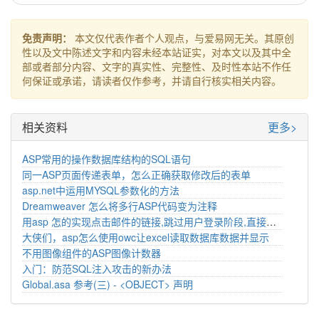
免责声明：
本文仅代表作者个人观点，与爱易网无关。其原创
性以及文中陈述文字和内容未经本站证实，对本文以及其中全
部或者部分内容、文字的真实性、完整性、及时性本站不作任
何保证或承诺，请读者仅作参考，并请自行核实相关内容。
相关资料
更多>
ASP常用的操作数据库结构的SQL语句
同一ASP页面传递表单，怎么正确获取修改后的表单
asp.net中运用MYSQL参数化的方法
Dreamweaver 怎么将多行ASP代码变为注释
用asp 怎的实现点击邮件的链接,跳过用户登录阶段,直接进入网址
大侠们，asp怎么使用owc让excel读取数据库数据并显示
不用图像组件的ASP图像计数器
入门：防范SQL注入攻击的新办法
Global.asa 参考(三) - <OBJECT> 声明