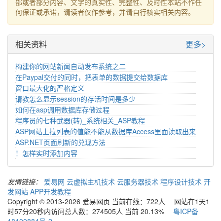
部或者部分内容、文字的真实性、完整性、及时性本站不作任
何保证或承诺，请读者仅作参考，并请自行核实相关内容。
相关资料
更多>
构建你的网站新闻自动发布系统之二
在Paypal交付的同时，把表单的数据提交给数据库
窗口最大化的严格定义
请教怎么显示session的存活时间是多少
如何在asp调用数据库存储过程
程序员的七种武器(转)_系统相关_ASP教程
ASP网站上拉列表的值能不能从数据库Access里面读取出来
ASP.NET页面刷新的兑现方法
！怎样实时添加内容
友情链接：
爱易网
云虚拟主机技术
云服务器技术
程序设计技术
开
发网站
APP开发教程
Copyright © 2013-2026 爱易网页 当前在线：722人 网站在1天1
时57分20秒内访问总人数：274505人 当前 20.13%
粤ICP备