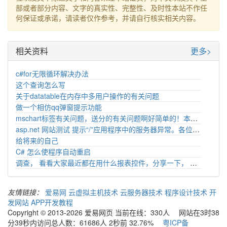
部或者部分内容、文字的真实性、完整性、及时性本站不作任
何保证或承诺，请读者仅作参考，并请自行核实相关内容。
相关资料
更多>
c#for无限循环解决办法
这个查询怎么写
关于datatable在内存中多用户操作的有关问题
做一个相仿qq弹窗提示功能
mschart标签有关问题，送分的有关问题啊好简单的！本人初学者
asp.net 网站测试 提示“/”应用程序中的服务器异常。各位帮忙看看是哪的原因啊
给将来的自己
C# 怎么使程序自动重启
调查， 看看大家最近都在用什么报表控件，分享一下， 来者有分。该如何处理
友情链接：
爱易网
云虚拟主机技术
云服务器技术
程序设计技术
开
发网站
APP开发教程
Copyright © 2013-2026 爱易网页 当前在线：330人 网站在3时38
分39秒内访问总人数：61686人 2秒前 32.76%
粤ICP备