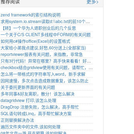
推荐阅读
更多>
zend framework的索引结构说明
求用system.io.stream读取d:\\abc.txt的前10个字节的例子。该如何处理
【转】一个华为人退职创业后的几个反思
一个关于C/S CLIENT多线程中FORM的有关问题
如何用c#操作office(Excel)的设置格式
大家给小弟我点建议,好愁,60分送上(全部家当)
reportviewer报表有关问题，来指教，非常急
只有3行代码！异常在哪里？高手快来看看！好奇怪！喵了个咪的
checkbox结合gridview使用有关问题，请帮忙，多谢
怎么将一带格式的字符串写入word，新手求解
因网速慢，多次点击造成数据重复，该怎么防止
关于委托更新界面的有关问题
多年同事&好友离职，散分！该怎么解决
datagridview 打印,该怎么处理
DragDrop 注册失败，怎么解决，高手帮忙
SQL语句转成Linq，高手帮忙解决方案
正则替换解决办法
遍历文件夹中的文件,该如何处理
08年北京一游 开支预算,该如何解决