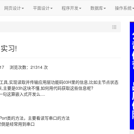
网页设计
平面设计
程序开发
数据库
操作系统
实习!
-17 浏览次数：21314 次
工具,实现读取并传输应用层功能码03H里的信息,比如主节点状态
来,主要是03h这块不懂,如何用代码获取这些信息呢?
顺便问一句这算嵌入式开发么....
lPort类的方法，主要看读写串口的方法
里倒是经常用到串口