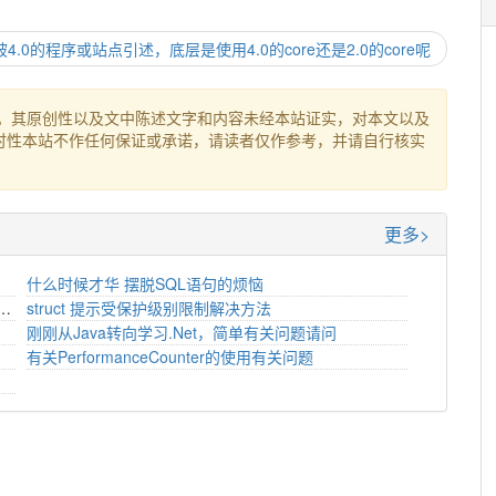
ll被4.0的程序或站点引述，底层是使用4.0的core还是2.0的core呢
。其原创性以及文中陈述文字和内容未经本站证实，对本文以及
时性本站不作任何保证或承诺，请读者仅作参考，并请自行核实
更多>
什么时候才华 摆脱SQL语句的烦恼
弟们进来，求教一个首领的算法,该如何解决
struct 提示受保护级别限制解决方法
刚刚从Java转向学习.Net，简单有关问题请问
有关PerformanceCounter的使用有关问题