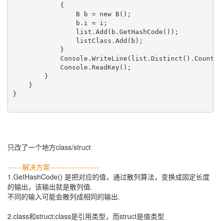
            {

                B b = new B();

                b.i = i;

                list.Add(b.GetHashCode());

                listClass.Add(b);

            }

            Console.WriteLine(list.Distinct().Count()
            Console.ReadKey();

        }

    }

}

只改了一个地方class/struct
------解决方案--------------------
1.GetHashCode() 是把对应的值，通过散列算法，变换成固定长度
的输出，该输出就是散列值.
不同的输入可能会散列成相同的输出.
2.class和struct:class是引用类型，而struct是值类型