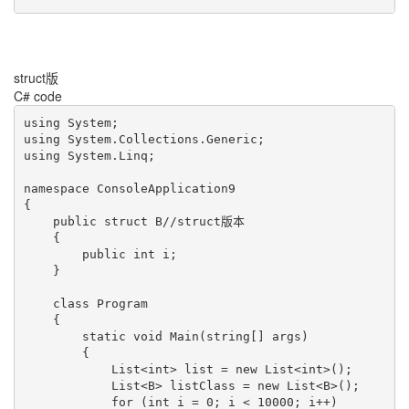
struct版
C# code
using System;

using System.Collections.Generic;

using System.Linq;

namespace ConsoleApplication9

{

    public struct B//struct版本

    {

        public int i;

    }

    class Program

    {

        static void Main(string[] args)

        {

            List<int> list = new List<int>();

            List<B> listClass = new List<B>();

            for (int i = 0; i < 10000; i++)
