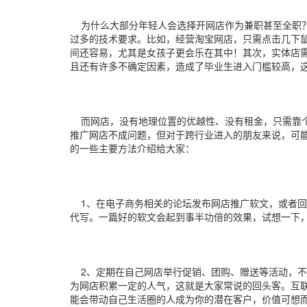
为什么大部分年轻人会选择开网店作为兼职甚至全职？
过多的技术要求。比如，经营淘宝网店，只需点击几下
间还容易，尤其是女孩子更会乐在其中！其次，实体店
且还有许多不确定因素，造成了毕业生进入门槛较高，
而网店，没有地理位置的优越性、没有租金，只需靠个
推广网店不成问题，但对于跨行业进入的朋友来说，可
的一些主要方法介绍给大家：
1、在电子商务相关的论坛发布网店推广软文，或者回
代写。一篇好的软文会起到事半功倍的效果，试想一下，
2、定期在自己网店举行促销、团购、赠送等活动，不
为网店积累一定的人气，这就是大家常说的回头客。互联
能会带动自己生活圈的人成为你的潜在客户，价值可想而