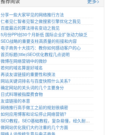
推荐阅读
更多>
分享一些大家罕见的网络推行方法
仁者见仁智者见智之做搜索引擎优化之我见
百度最近的算法排名变动之我见
5月份PPI创30个月新低 国际企业扩张动力缺乏
SEO战略的重要支柱高质量的衔接和内容
电子商务十大技巧：教你如何感动客户的心
首页标题(title)SEO优化教程几点说明
微博在网络营销中的微妙
若何的域名算是好域名
再谈友谊链接的重要性和换法
网站关键词排名与百度快照什么关系?
确定网站的关头词的几个主要身分
日式料理被指糜费食物
友谊链接的本意
网络推行高手做工之前的规划很缜密
如何应用博客和论坛停止网络营销?
SEO教程，SEO基础教程，复杂易懂，经久耐用。
做网站优化我们大约注重的几个方面
网络人谈传统生意与电子商务