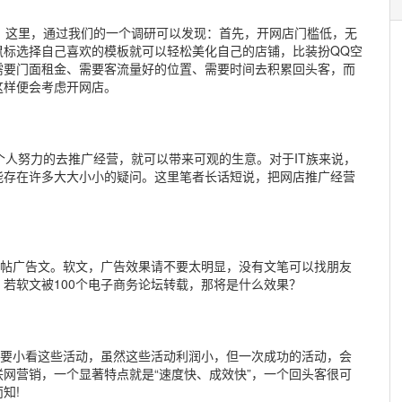
这里，通过我们的一个调研可以发现：首先，开网店门槛低，无
鼠标选择自己喜欢的模板就可以轻松美化自己的店铺，比装扮QQ空
需要门面租金、需要客流量好的位置、需要时间去积累回头客，而
这样便会考虑开网店。
人努力的去推广经营，就可以带来可观的生意。对于IT族来说，
能存在许多大大小小的疑问。这里笔者长话短说，把网店推广经营
帖广告文。软文，广告效果请不要太明显，没有文笔可以找朋友
若软文被100个电子商务论坛转载，那将是什么效果？
要小看这些活动，虽然这些活动利润小，但一次成功的活动，会
网营销，一个显著特点就是“速度快、成效快”，一个回头客很可
知!