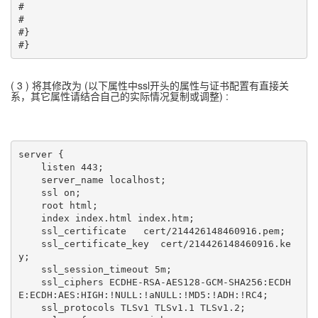
#

#

#}

#}
( 3 ) 将其修改为 (以下属性中ssl开头的属性与证书配置有直接关
系，其它属性请结合自己的实际情况复制或调整) :
server {

    listen 443;

    server_name localhost;

    ssl on;

    root html;

    index index.html index.htm;

    ssl_certificate   cert/214426148460916.pem;

    ssl_certificate_key  cert/214426148460916.ke
y;

    ssl_session_timeout 5m;

    ssl_ciphers ECDHE-RSA-AES128-GCM-SHA256:ECDH
E:ECDH:AES:HIGH:!NULL:!aNULL:!MD5:!ADH:!RC4;

    ssl_protocols TLSv1 TLSv1.1 TLSv1.2;
