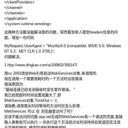
</clientProviders>
</channel>
</channels>
</application>
</system.runtime.remoting>
这两种方法都没能解决我的问题，突然看到有人提到headers信息的问
题，增加一句代码
MyRequest.UserAgent = "Mozilla/4.0 (compatible; MSIE 6.0; Windows
NT 5.2; .NET CLR 1.0.3705;)";
问题解决。
1.http://www.dingkao.com/a/100802/356147/
用vs 2003添加Web引用自动WebServices对象,来调用的.
但在调用一个需要很耗时的一个方法时出现错误.
错误原因为:
"基础连接已经关闭接收时发生意外错误。 "
我已经把超时时间设置成最大了,即
WebServices对象.TimeOut = -1;
请指教,调用需长时间等待的方法时应怎么处理.
WebServices 可以 在 浏览器里访问了叼？
应该不能访问的问题 asp.net生成的WebServices有一个调试的页面,直接
输入叁数就可以执行,一旦执行这个方法经过长时间待待后就返回无法显
示页面的错误. 使用回调机制避免超时