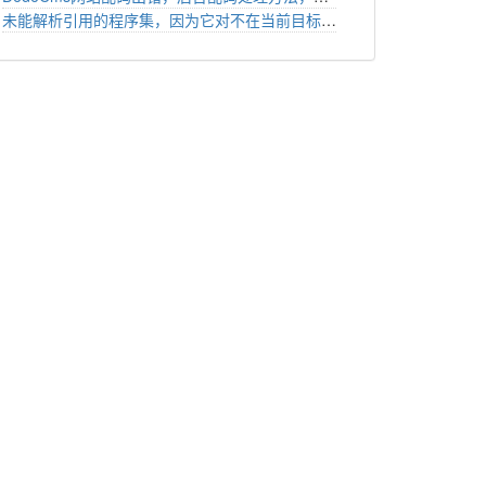
未能解析引用的程序集，因为它对不在当前目标框架具有依赖关系。请删除对不在目标框架中的程序集的引用，或考虑重新确定项目的目标