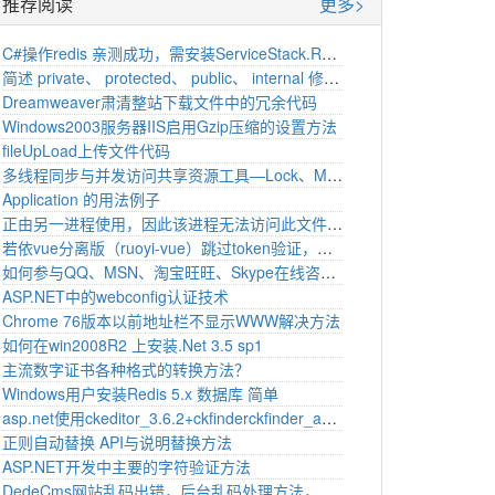
推荐阅读
更多>
​C#操作redis​ 亲测成功，需安装ServiceStack.Redis
简述 private、 protected、 public、 internal 修饰符的访问权限。
Dreamweaver肃清整站下载文件中的冗余代码
Windows2003服务器IIS启用Gzip压缩的设置方法
fileUpLoad上传文件代码
多线程同步与并发访问共享资源工具—Lock、Monitor、Mutex、Semaphore .
Application 的用法例子
正由另一进程使用，因此该进程无法访问此文件。 C#读取文本解决方法
若依vue分离版（ruoyi-vue）跳过token验证，设置白名单
如何参与QQ、MSN、淘宝旺旺、Skype在线咨询代码
ASP.NET中的webconfig认证技术
Chrome 76版本以前地址栏不显示WWW解决方法
如何在win2008R2 上安装.Net 3.5 sp1
主流数字证书各种格式的转换方法？
Windows用户安装Redis 5.x 数据库 简单
asp.net使用ckeditor_3.6.2+ckfinderckfinder_aspnet_2.1.1设置上传图片功能
正则自动替换 API与说明替换方法
ASP.NET开发中主要的字符验证方法
DedeCms网站乱码出错，后台乱码处理方法，替换