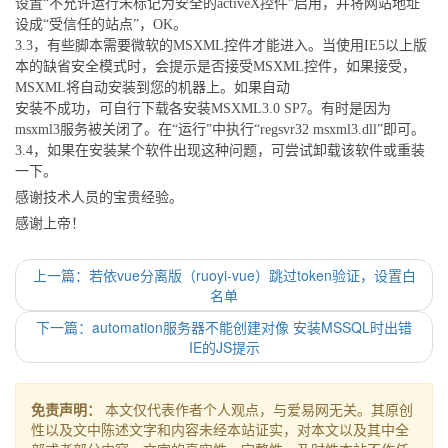
设置“不允许运行未标记为安全的activeX控件”启用，并将网站地址
设成“受信任的站点”，OK。
3.3，有些脚本需要微软的MSXML控件才能进入。当使用IE5以上版
本的缺省安全模式时，会提示是否接受MSXML控件，如果接受，
MSXML将自动安装到您的机器上。如果自动
安装不成功，可自行下载各安装MSXML3.0 SP7。有时是因为
msxml3服务被关闭了。在“运行”中执行“regsvr32 msxml3.dll”即可。
3.4，如果在安装某个软件出现这种问题，可尝试卸载该软件或重装
一下。
感谢技术人员的宝贵经验。
感谢上帝！
上一篇：若依vue分离版（ruoyi-vue）跳过token验证，设置白
名单
下一篇：automation服务器不能创建对像 安装MSSQL时出错
IE的JS提示
免责声明：
本文仅代表作者个人观点，与爱易网无关。其原创
性以及文中陈述文字和内容未经本站证实，对本文以及其中全