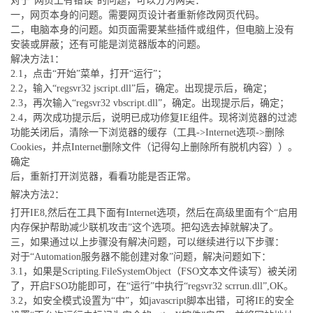
对于“网页上有错误”的问题，可以分为两类：
一，网页本身的问题。需要网页设计者重新修改网页代码。
二，电脑本身的问题。如页面需要某些插件或组件，但电脑上没有
安装或屏蔽；还有可能是浏览器版本的问题。
解决方法1：
2.1，点击“开始”菜单，打开“运行”；
2.2，输入“regsvr32 jscript.dll”后，确定。出现提示后，确定；
2.3，再次输入“regsvr32 vbscript.dll”，确定。出现提示后，确定；
2.4，两次成功提示后，说明已成功修复IE组件。现将浏览器的过滤
功能关闭后，清除一下浏览器的缓存（工具->Internet选项->删除
Cookies，并点Internet删除文件（记得勾上删除所有脱机内容））。
确定
后，重新打开浏览器，看看功能是否正常。
解决方法2：
打开IE8,然后在工具下面有Internet选项，然后在高级里面有个“启用
内存保护帮助减少联机攻击”这个选项。把勾选去掉就解决了。
三，如果通过以上步骤没有解决问题，可以继续进行以下步骤：
对于“Automation服务器不能创建对象”问题，解决问题如下：
3.1，如果是Scripting.FileSystemObject（FSO文本文件读写）被关闭
了，开启FSO功能即可，在“运行”中执行“regsvr32 scrrun.dll”,OK。
3.2，如安全模式设置为“中”，如javascript脚本出错，可将IE的安全