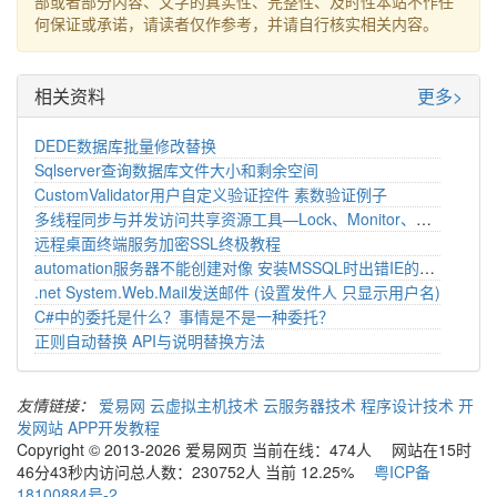
部或者部分内容、文字的真实性、完整性、及时性本站不作任
何保证或承诺，请读者仅作参考，并请自行核实相关内容。
相关资料
更多>
DEDE数据库批量修改替换
Sqlserver查询数据库文件大小和剩余空间
CustomValidator用户自定义验证控件 素数验证例子
多线程同步与并发访问共享资源工具—Lock、Monitor、Mutex、Semaphore .
远程桌面终端服务加密SSL终极教程
automation服务器不能创建对像 安装MSSQL时出错IE的JS提示
.net System.Web.Mail发送邮件 (设置发件人 只显示用户名)
C#中的委托是什么？事情是不是一种委托？
正则自动替换 API与说明替换方法
友情链接：
爱易网
云虚拟主机技术
云服务器技术
程序设计技术
开
发网站
APP开发教程
Copyright © 2013-2026 爱易网页 当前在线：474人 网站在15时
46分43秒内访问总人数：230752人 当前 12.25%
粤ICP备
18100884号-2