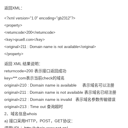
返回XML：
<?xml version="1.0" encoding="gb2312"?>
<property>
<returncode>200</returncode>
<key>qxue8.com</key>
<original>211 : Domain name is not available</original>
</property>
返回 XML 结果说明：
returncode=200 表示接口返回成功
key=***.com表示当前check的域名
original=210 : Domain name is available 表示域名可以注册
original=211 : Domain name is not available 表示域名已经注册
original=212 : Domain name is invalid 表示域名参数传输错误
original=213 : Time out 查询超时
2、域名信息whois
a) 接口采用HTTP，POST，GET协议：