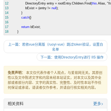
12
DirectoryEntry entry
=
rootEntry.Children.Find(
this
.Alias,
"
I
13
bExist
=
(entry
!=
null
);
14
}
15
catch
{}
16
17
return
bExist;
18
}
上一篇：若依vue分离版（ruoyi-vue）跳过token验证，设置白
名单
下一篇：使用DirectoryEntry进行 IIS 操作
免责声明：
本文仅代表作者个人观点，与爱易网无关。其原创
性以及文中陈述文字和内容未经本站证实，对本文以及其中全
部或者部分内容、文字的真实性、完整性、及时性本站不作任
何保证或承诺，请读者仅作参考，并请自行核实相关内容。
相关资料
更多>