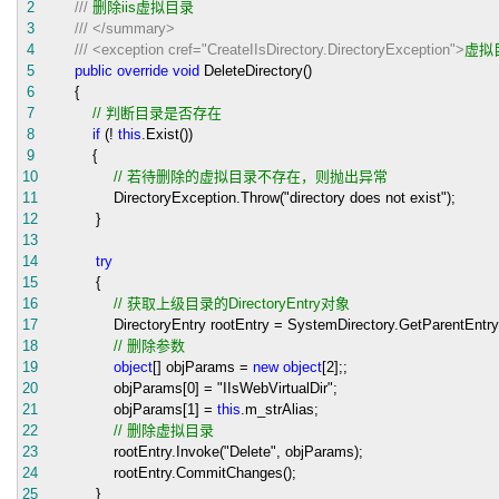
2
///
删除iis虚拟目录
3
///
</summary>
4
///
<exception cref="CreateIIsDirectory.DirectoryException">
虚拟
5
public
override
void
DeleteDirectory()
6
{
7
//
判断目录是否存在
8
if
(
!
this
.Exist())
9
{
10
//
若待删除的虚拟目录不存在，则抛出异常
11
DirectoryException.Throw(
"
directory does not exist
"
);
12
}
13
14
try
15
{
16
//
获取上级目录的DirectoryEntry对象
17
DirectoryEntry rootEntry
=
SystemDirectory.GetParentEntry
18
//
删除参数
19
object
[] objParams
=
new
object
[
2
];;
20
objParams[
0
]
=
"
IIsWebVirtualDir
"
;
21
objParams[
1
]
=
this
.m_strAlias;
22
//
删除虚拟目录
23
rootEntry.Invoke(
"
Delete
"
, objParams);
24
rootEntry.CommitChanges();
25
}