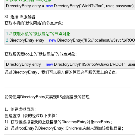
DirecotryEntry entry
=
new
DirectoryEntry(
"
WinNT://foo
"
, user, password);
3）连接IIS服务器
获取本机的“默认网站”的节点对象：
1
//
获取本机的“默认网站”的节点对象
2
DirectoryEntry entry
=
new
DirectoryEntry(
"
IIS://localhost/w3svc/1/RO
获取服务器foo上的“默认网站”的节点对象：
DirectoryEntry entry
=
new
DirectoryEntry(
"
IIS://foo/w3svc/1/ROOT
"
, use
通过DirectoryEntry，我们可以很方便的管理这些服务器上的节点。
如何使用DirectoryEntry来实现IIS虚拟目录的管理
1、创建虚拟目录：
创建虚拟目录的经过以下步骤：
1）获取该虚拟目录的上级目录的DirectoryEntry对象rootEntry；
2）通过rootEntry的DirectoryEntry::Childrens.Add来添加该虚拟目录；