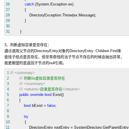
26
catch
(System.Exception ex)
27
{
28
DirectoryException.Throw(ex.Message);
29
}
30
31
}
3、判断虚拟目录是否存在：
通过调用父节点的DirectoryEntry对象的DirectoryEntry::Children.Find来
查找子结点是否存在，但非常奇怪的当子节点不存在的时候会抛出异常，
我更期望的是返回子节点的null引用。
1
///
<summary>
2
///
判断iis虚拟目录是否存在
3
///
</summary>
4
///
<returns>
目录是否存在
</returns>
5
public
override
bool
Exist()
6
{
7
bool
bExist
=
false
;
8
9
try
10
{
11
DirectoryEntry rootEntry
=
SystemDirectory.GetParentEntry