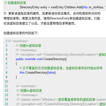
//
创建虚拟目录
DirectoryEntry entry
=
rootEntry.Children.Add(
this
.m_strAlias,
3）更新该虚拟目录的属性，如更新身份验证模式，访问权限和所对应的
物理目录等。需要注意的是，使用DirectoryEntry来创建虚拟目录，只能
在该虚拟目录建立了以后，才能设置物理目录等属性。
创建虚拟目录的代码如下：
1
///
<summary>
2
///
创建iis虚拟目录
3
///
</summary>
4
///
<exception cref="CreateIIsDirectory.DirectoryException">
虚拟
5
public
override
void
CreateDirectory()
6
{
7
//
已不覆盖的方式创建虚拟目录，当虚拟目录存在时抛出异常
8
this
.CreateDirectory(
false
);
9
}
10
11
///
<summary>
12
///
创建iis虚拟目录
13
///
</summary>
14
///
<param name="bReplace">
是否覆盖掉原有的虚拟目录
</para
15
///
<exception cref="CreateIIsDirectory.DirectoryException">
虚拟