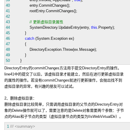
40
entry.CommitChanges();
41
rootEntry.CommitChanges();
42
43
//
更新虚拟目录属性
44
SystemDirectory.UpdateEntry(entry,
this
.Property);
45
}
46
catch
(System.Exception ex)
47
{
48
DirectoryException.Throw(ex.Message);
49
}
50
}
DirectoryEntry的commitChanges方法用于提交DirectoryEntry的操作。
line41中的提交了以后，该虚拟目录才能建立，然后在进行更新虚拟目录
的属性的操作。若没有commitChanges就进行更新操作，会抛出找不到
虚拟目录的异常，有兴趣的朋友可以试试。
2、删除虚拟目录：
删除虚拟目录比较简单，只需调用虚拟目录的父节点的DirectoryEntry对
象的Delete操作就可以了，需要注意的是Delete对象需要两个参数：子节
点的Alias和子节点的类型（虚拟目录节点的类型为IIsWebVirtualDir）。
1
///
<summary>