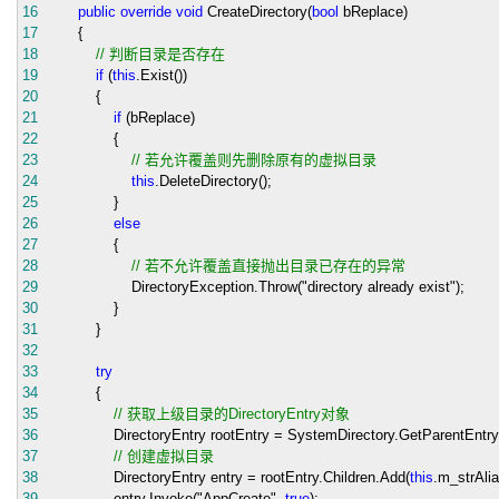
16
public
override
void
CreateDirectory(
bool
bReplace)
17
{
18
//
判断目录是否存在
19
if
(
this
.Exist())
20
{
21
if
(bReplace)
22
{
23
//
若允许覆盖则先删除原有的虚拟目录
24
this
.DeleteDirectory();
25
}
26
else
27
{
28
//
若不允许覆盖直接抛出目录已存在的异常
29
DirectoryException.Throw(
"
directory already exist
"
);
30
}
31
}
32
33
try
34
{
35
//
获取上级目录的DirectoryEntry对象
36
DirectoryEntry rootEntry
=
SystemDirectory.GetParentEntry
37
//
创建虚拟目录
38
DirectoryEntry entry
=
rootEntry.Children.Add(
this
.m_strAli
39
entry.Invoke(
"
AppCreate
"
,
true
);