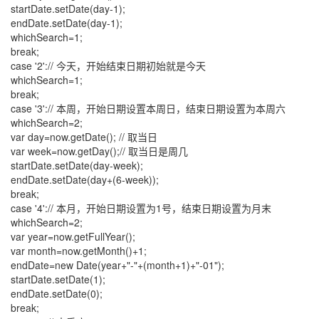
startDate.setDate(day-1);
endDate.setDate(day-1);
whichSearch=1;
break;
case '2':// 今天，开始结束日期初始就是今天
whichSearch=1;
break;
case '3':// 本周，开始日期设置本周日，结束日期设置为本周六
whichSearch=2;
var day=now.getDate(); // 取当日
var week=now.getDay();// 取当日是周几
startDate.setDate(day-week);
endDate.setDate(day+(6-week));
break;
case '4':// 本月，开始日期设置为1号，结束日期设置为月末
whichSearch=2;
var year=now.getFullYear();
var month=now.getMonth()+1;
endDate=new Date(year+"-"+(month+1)+"-01");
startDate.setDate(1);
endDate.setDate(0);
break;