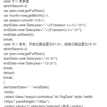
case '5':// 本季度
whichSearch=2;
var year=now.getFullYear();
var month=now.getMonth()+1;
var season=(month-1)/3+1;
startDate=new Date(year+"-"+(3*(season-1)+1)+"-01");
endDate=new Date(year+"-"+(3*(season)+1)+"-01");
endDate.setDate(0);
break;
case '6':// 本年，开始日期设置为01-01，结束日期设置为12-31
whichSearch=2;
var year=now.getFullYear();
startDate=new Date(year+"-01-01");
endDate=new Date(year+"-12-31");
break;
default:
break;
}
alert(startDate+" - "+endDate);
<body>
<select class="easyui-combobox" id="logDate" style="width:
100px;" panelHeight="130px">
<option value="1" selected="selected">昨天</option>