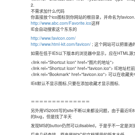
2.
不需求加什么代码
你直接放个ico图标到你网站的根目录，并命名为favicon
http://www.abc.com/Favorite.ico
这样
IE会自动搜索这个东东的
http://www.favicon.com/
http://www.html-kit.com/favicon/
; 这个网站可以把普通
如需在低于IE5以下版本的浏览器中显示，应在HTML源文件“
<link rel="Shortcut Icon" href="图片的地址">
<link rel="Shortcut Icon" href="favicon.ico">
<link rel="Bookmark" href="favicon.ico"> 可
IE6默认不显示图标,只要在添加收藏才显示图标,
＝＝＝＝＝＝＝＝＝＝＝＝＝＝
另外用VS2005写的site不断以来都没问题，由于最近IE8
的bug，但是找了半天
发现MS的button仍然可以disabled，于是乎不一定是浏
后来几经查找，原来是W3C的文档援用的版本太低