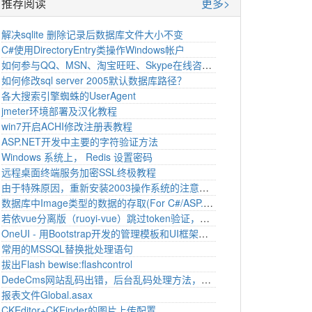
推荐阅读
更多>
解决sqlite 删除记录后数据库文件大小不变
C#使用DirectoryEntry类操作Windows帐户
如何参与QQ、MSN、淘宝旺旺、Skype在线咨询代码
如何修改sql server 2005默认数据库路径？
各大搜索引擎蜘蛛的UserAgent
jmeter环境部署及汉化教程
win7开启ACHI修改注册表教程
ASP.NET开发中主要的字符验证方法
Windows 系统上， Redis 设置密码
远程桌面终端服务加密SSL终极教程
由于特殊原因，重新安装2003操作系统的注意事项
数据库中Image类型的数据的存取(For C#/ASP.NET)
若依vue分离版（ruoyi-vue）跳过token验证，设置白名单
OneUI - 用Bootstrap开发的管理模板和UI框架下载
常用的MSSQL替换批处理语句
拔出Flash bewise:flashcontrol
DedeCms网站乱码出错，后台乱码处理方法，替换
报表文件Global.asax
CKEditor+CKFinder的图片上传配置