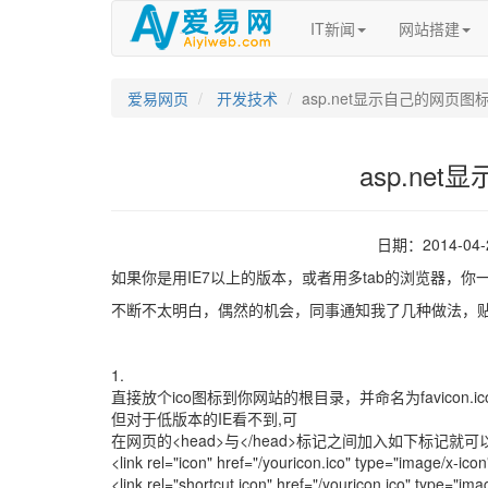
IT新闻
网站搭建
爱易网页
开发技术
asp.net显示自己的网页图
asp.ne
日期：2014-04
如果你是用IE7以上的版本，或者用多tab的浏览器，你
不断不太明白，偶然的机会，同事通知我了几种做法，
1.
直接放个ico图标到你网站的根目录，并命名为favicon.ico
但对于低版本的IE看不到,可
在网页的<head>与</head>标记之间加入如下标记就可
<link rel="icon" href="/youricon.ico" type="image/x-icon
<link rel="shortcut icon" href="/youricon.ico" type="ima