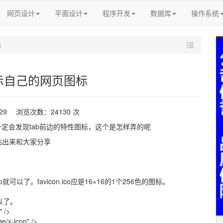
网页设计
平面设计
程序开发
数据库
操作系统
标
t显示自己的网页图标
-29 浏览次数：24130 次
一定会发现tab前边的特性图标，这个是怎样弄的呢
贴出来和大家分享
就可以了。favicon.ico应是16×16的1个256色的图标。
以了。
" />
ge/x-icon" />