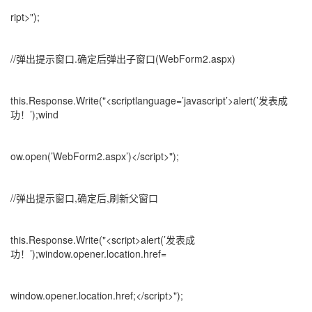
ript>");
//弹出提示窗口.确定后弹出子窗口(WebForm2.aspx)
this.Response.Write("<scriptlanguage=’javascript’>alert(’发表成
功！’);wind
ow.open(’WebForm2.aspx’)</script>");
//弹出提示窗口,确定后,刷新父窗口
this.Response.Write("<script>alert(’发表成
功！’);window.opener.location.href=
window.opener.location.href;</script>");