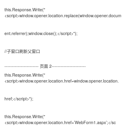
this.Response.Write("
<script>window.opener.location.replace(window.opener.docum
ent.referrer);window.close();</script>");
//子窗口刷新父窗口
----------------------- 页面 2-----------------------
this.Response.Write("
<script>window.opener.location.href=window.opener.location.
href;</script>");
this.Response.Write("
<script>window.opener.location.href=’WebForm1.aspx’;</sc