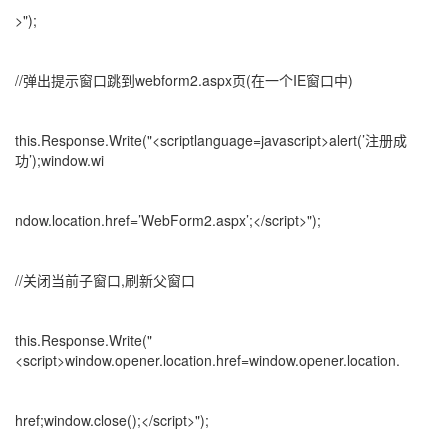
>");
//弹出提示窗口跳到webform2.aspx页(在一个IE窗口中)
this.Response.Write("<scriptlanguage=javascript>alert(’注册成
功’);window.wi
ndow.location.href=’WebForm2.aspx’;</script>");
//关闭当前子窗口,刷新父窗口
this.Response.Write("
<script>window.opener.location.href=window.opener.location.
href;window.close();</script>");