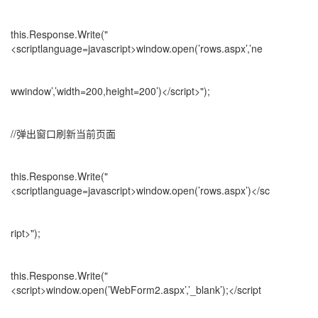
this.Response.Write("
<scriptlanguage=javascript>window.open(’rows.aspx’,’ne
wwindow’,’width=200,height=200’)</script>");
//弹出窗口刷新当前页面
this.Response.Write("
<scriptlanguage=javascript>window.open(’rows.aspx’)</sc
ript>");
this.Response.Write("
<script>window.open(’WebForm2.aspx’,’_blank’);</script