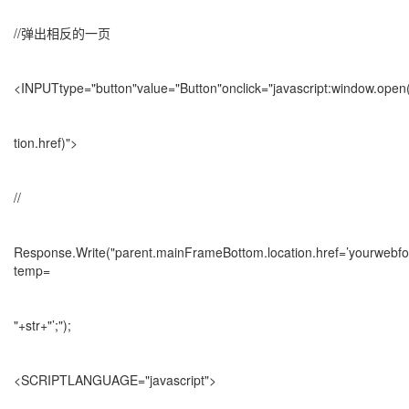
//弹出相反的一页
<INPUTtype="button"value="Button"onclick="javascript:window.open
tion.href)">
//
Response.Write("parent.mainFrameBottom.location.href=’yourwebf
temp=
"+str+"’;");
<SCRIPTLANGUAGE="javascript">