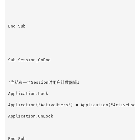
End Sub   
Sub Session_OnEnd   
'当结束一个Session时用户计数器减1   
Application.Lock   
Application("ActiveUsers") = Application("ActiveUser
Application.UnLock   
End Sub   