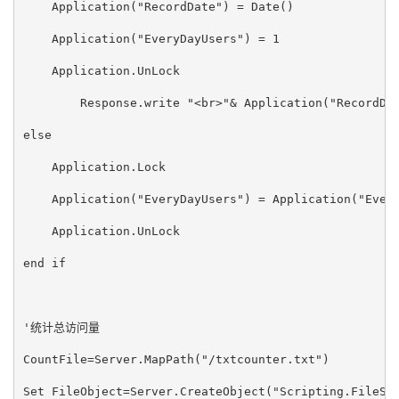
    Application("RecordDate") = Date()  
    Application("EveryDayUsers") = 1  
    Application.UnLock 
	Response.write "<br>"& Application("RecordDa
else  
    Application.Lock  
    Application("EveryDayUsers") = Application("Ever
    Application.UnLock  
end if  
'统计总访问量  
CountFile=Server.MapPath("/txtcounter.txt")   
Set FileObject=Server.CreateObject("Scripting.FileSy