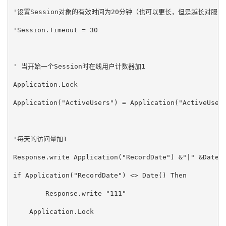
'设置Session对象的有效时间为20分钟（也可以更长，但是越长对服
'Session.Timeout = 30   
' 当开始一个Session时在线用户计数器加1   
Application.Lock   
Application("ActiveUsers") = Application("ActiveUser
'每天的访问量加1  
Response.write Application("RecordDate") &"|" &Date(
if Application("RecordDate") <> Date() Then  
	Response.write "111"
    Application.Lock  