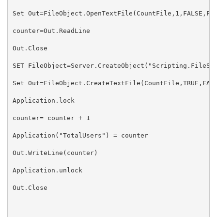
Set Out=FileObject.OpenTextFile(CountFile,1,FALSE,FA
counter=Out.ReadLine
Out.Close   
SET FileObject=Server.CreateObject("Scripting.FileSy
Set Out=FileObject.CreateTextFile(CountFile,TRUE,FAL
Application.lock   
counter= counter + 1   
Application("TotalUsers") = counter  
Out.WriteLine(counter)   
Application.unlock     
Out.Close   