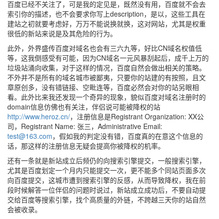
百度已经不关注了，可是我的定见是，既然没有用，百度就不会去
索引你的描述，也不会要求你写上description，是以，这些工具在
建站之初就要考虑好，万万不能说换就换，这对网站，尤其是权重
很低的新站来说是及其危险的行为。
此外，外界盛传百度对域名也会有三六九等，好比CN域名权值低
等，这我倒感受有可能，因为CN域名一元风暴刮起后，成千上万的
垃圾站涌向收集，对于这样的情况，百度自然会做出相关的策略。
不外并不是所有的域名城市被鄙夷，只要你的站建的有按照，且文
章原创多，没有错链接、空毗连等，百度必然会对你的站另眼相
看。此外比来我还发现一个奇异的现象，貌似百度对域名注册时的
domain信息仿佛也有关注，伴侣说可能被降权的站
http://www.heroz.cn/
，注册信息是Registrant Organization: XX公
司，Registrant Name: 张三，Administrative Email:
test@163.com
，假如我的判定没有错，百度真的在意这个信息的
话，那这样的注册信息无疑会提高你被降权的机率。
还有一条就是新站成立后频仍的向搜索引擎提交，一般搜索引擎，
尤其是百度划定一个月内只能提交一次，更不能多个同站页面多次
向百度提交，这城市遭到搜索引擎的反感，从而导致降权，我在前
段时候解答一位伴侣的问题时说过，新站成立成功后，不要自动提
交给百度等搜索引擎，找个高质量的外链，不跨越三天你的站自然
会被收录。