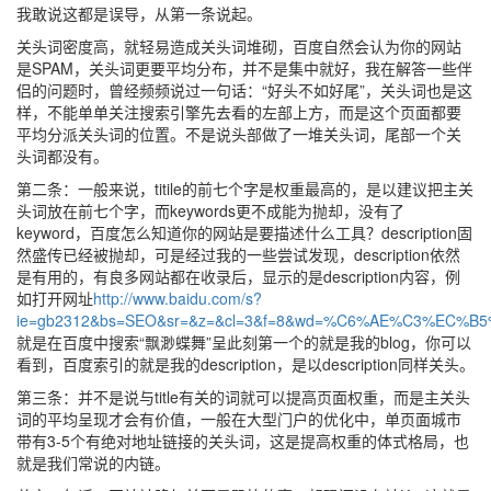
我敢说这都是误导，从第一条说起。
关头词密度高，就轻易造成关头词堆砌，百度自然会认为你的网站
是SPAM，关头词更要平均分布，并不是集中就好，我在解答一些伴
侣的问题时，曾经频频说过一句话：“好头不如好尾”，关头词也是这
样，不能单单关注搜索引擎先去看的左部上方，而是这个页面都要
平均分派关头词的位置。不是说头部做了一堆关头词，尾部一个关
头词都没有。
第二条：一般来说，titile的前七个字是权重最高的，是以建议把主关
头词放在前七个字，而keywords更不成能为抛却，没有了
keyword，百度怎么知道你的网站是要描述什么工具？description固
然盛传已经被抛却，可是经过我的一些尝试发现，description依然
是有用的，有良多网站都在收录后，显示的是description内容，例
如打开网址
http://www.baidu.com/s?
ie=gb2312&bs=SEO&sr=&z=&cl=3&f=8&wd=%C6%AE%C3%EC%B
就是在百度中搜索“飘渺蝶舞”呈此刻第一个的就是我的blog，你可以
看到，百度索引的就是我的description，是以description同样关头。
第三条：并不是说与title有关的词就可以提高页面权重，而是主关头
词的平均呈现才会有价值，一般在大型门户的优化中，单页面城市
带有3-5个有绝对地址链接的关头词，这是提高权重的体式格局，也
就是我们常说的内链。