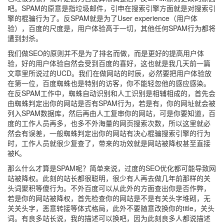
吧。SPAM的原意是指垃圾邮件，引申在搜索引擎方面就是对搜索引
擎的棍骗行为了。反SPAM就是为了User experience（用户体
验），百度的尺度是，用户体验高于一切，其他任何SPAM行为都将
遭到封杀。
我们做SEO的原则并不是为了排名而做，而是更好的提高用户体
验，好的用户体验自然会受到百度的喜好，这也就是我几天前一篇
文章里所说过的UCD。我们在做网站的时辰，必然要把用户体验放
在第一位，百度蜘蛛也是特别的访客，你不能轻忽他的感应感染。
在反SPAM工作中，蜘蛛自动识别和人工识别是相辅相成的，首先会
由蜘蛛判定出你的网站是否有SPAM行为，若是有，你的网址就会被
列入SPAM数据库，然后再由人工复审你的网站，可是你要知道，百
度的工作人员再多，也多不外海量的网页搜索次数，所以这里就必
然会有误差，一般蜘蛛判定出你的网站有决心棍骗搜索引擎的行为
时，工作人员就很少复查了，带来的功效就是网站被降权甚至直接
被K。
那么什么才算是SPAM呢？简单来说，过度的SEO优化都可能导致网
站被降权。此刻的站长都很聪明，很少有人再去做几年前那样的关
头词聚积等傻行为。不外百度可以从此外的方面查出你是否作弊，
若是你的网站被降权，首先检查你的网站是不是有关头字堆砌，无
关关头字，恶意转接等体式格局，此外不要随意改换你的title，关头
词。有良多站长说，我的描述可以换吧，因为此刻良多人都说描述