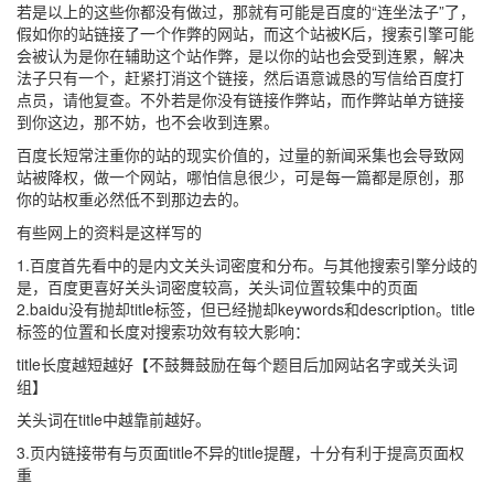
若是以上的这些你都没有做过，那就有可能是百度的“连坐法子”了，
假如你的站链接了一个作弊的网站，而这个站被K后，搜索引擎可能
会被认为是你在辅助这个站作弊，是以你的站也会受到连累，解决
法子只有一个，赶紧打消这个链接，然后语意诚恳的写信给百度打
点员，请他复查。不外若是你没有链接作弊站，而作弊站单方链接
到你这边，那不妨，也不会收到连累。
百度长短常注重你的站的现实价值的，过量的新闻采集也会导致网
站被降权，做一个网站，哪怕信息很少，可是每一篇都是原创，那
你的站权重必然低不到那边去的。
有些网上的资料是这样写的
1.百度首先看中的是内文关头词密度和分布。与其他搜索引擎分歧的
是，百度更喜好关头词密度较高，关头词位置较集中的页面
2.baidu没有抛却title标签，但已经抛却keywords和description。title
标签的位置和长度对搜索功效有较大影响：
title长度越短越好【不鼓舞鼓励在每个题目后加网站名字或关头词
组】
关头词在title中越靠前越好。
3.页内链接带有与页面title不异的title提醒，十分有利于提高页面权
重