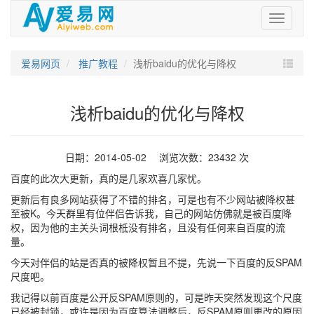
爱
易
网
爱易网页
推广教程
浅析baidu的优化与降权
浅析baidu的优化与降权
日期：2014-05-02 浏览次数：23432 次
百度的此次大更新，真的是几家欢喜几家忧。
更新后有良多网站获得了不错的排名，可是也有不少网站被降权甚
至被K。今天群里有位伴侣告诉我，自己的网站仿佛就是被百度降
权，因为他的主关头词根柢没有排名，且没有任何来自百度的流
量。
今天对伴侣的站是否真的被降权暂且不提，先说一下百度的反SPAM
尺度吧。
我记得以前百度是公开反SPAM原则的，可是昨天突然发现这个尺度
已经被封锁，或许是因为百度算法调整后，反SPAM原则更改的原因