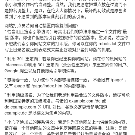
索引和排名作出恰当调整。当然，我们更愿意把重点放在过滤而不
是排名调整上，是以，在绝大大都情况下，最坏的功效就是原创者
看到了不愿看到的版本呈此刻我们的索引里。
网站打点员若何自动措置内容复制问题?
* 恰当阻止搜索引擎访谒：与其让我们的算法来确定一个文件的“最
佳”版本，你也许但愿指引谷歌拔取你的首选版本。譬如说，若是你
不想我们索引你网站文章的打印版，你可以在你的 robots.txt 文件中
写上目录名或正则表达式来禁止谷歌对那些打印版的抓取。
* 利用 301 重定向：若是你已经重构你的网站，请在你的原网站的
.htaccess 中利用 301 重定向（永远性重定向）来重定向你的用户、
Google 爬虫以及其他搜索引擎蜘蛛等。
* 链接要一致：尽力使你的内部链接连结一致， 不要既有 /page/ ，
又有 /page 和 /page/index.htm 的内部链接。
* 利用顶级域名：为了让我们老是利用最合适的文件版本，请尽可能
利用国家特定的顶级域名。与诸如 example.com/de 或
de.example.com 的 URL 对比，谷歌必定更清楚地知道
example.de 是以德文为焦点的内容。
* 小心辛迪加式的连系供文：若是你为其他网站上也供给你的内容，
请在每一个其他网站的文章中包罗连回原文章的链接。注重：即使
是这样，对一个查询，谷歌老是显示我们认为是最适合的（没被网