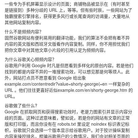
一些专为手机屏幕显示设计的页面；商铺物品被显示在（有时甚至
是链接到）多种分歧的 URL 上，等等。但有些时辰，一些网站为了
独霸搜索引擎排名，获得更多风行或长尾查询的访谒量，大量地从
其他网站复制内容。
什么不是频频内容？
固然谷歌网站有便利易用的翻译功能，我们的算法不会把有着不异
内容的英文版和西班牙文版看作内容复制。同样，你不用担忧我们
把你文章中对其他文章小片段的引用认定为频频内容。
为什么谷歌关心频频内容？
谷歌用户利用 Google 时凡是但愿看到多样化的原创内容。若是他们
找到的都是内容不异的一堆搜索功效，可以想见那是何等烦人。此
外，网站打点员不愿意看到 Google 给出象
example.com/contentredir?value=shorty-george⟨=en 一样复杂的
URL 。他们往往更喜好近似example.com/en/shorty-george.htm 的
URL。
谷歌做了些什么?
Google 在抓取网页和获得搜索功效时，老是力图索引并显示内容分
歧的页面。这种过滤意味着，譬如说，若是你的网站有文章的正常
版和打印版，而且你没有在 robots.txt 里设定 noindex 标识表记标
帜，谷歌就只会选择一个版本显示给谷歌用户。对于狡计操纵复制
内容来操控排名，棍骗谷歌用户的少数情况，我们会对相关页面的