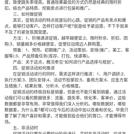
度，致使跳失率增高。普通效果最佳的方式仍然是经典的限时折
扣，结合产品特质、挖掘卖点进行包装和推广。
三、如何做促销
其实，促销活动的特点就是玩的心跳，促销的产品有卖点和爆
点，能够打动客户。怎样打动客户呢?就是给予紧迫感，不下手就来
不及了的紧张氛围营建。
方法：1、阶梯递进促销，越早越便宜;2、限时秒杀、折扣、团
购;3、销量越多价格越便宜，促使拉动周边人群购置。
预备：1、预热、初期推广;2、活动策划、安排(推广、美工、客
服等);3、产品预备任务(库存、打包、快递等)。
产品：关于这点，概况参见“如何进行产品选择与规划”。
四、促销活动如何推进
在促销活动进行的同时，需求这样进行推进：1、用户调研;2、
执行方案;3、团队安排;4、活动节拍掌控;5、备用方案;6、应急方案
及措施;7、结果处理、分析;8、价格梯度。
促销活动的终极目标是销量，但是也不能只看到销量，通过活
动我们可以看的数据很多：流量、跳失率、转化率、客单价，这些
数据都是非常有用、非常值得我们深入分析的。哪些数据好，哪些
数据差，为什么差?都可以在今后的活动中加以改善和优化。毕竟只
要了解了用户喜好和需求，才能做到投合他们的胃口，才能博得市
场。
五、非活动时
促销活动只要在必要时分阶段进行，平时在非活动时，应该怎