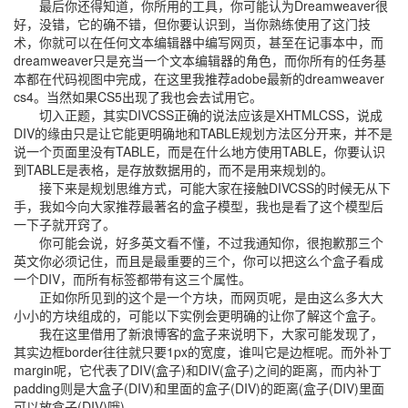
最后你还得知道，你所用的工具，你可能认为Dreamweaver很
好，没错，它的确不错，但你要认识到，当你熟练使用了这门技
术，你就可以在任何文本编辑器中编写网页，甚至在记事本中，而
dreamweaver只是充当一个文本编辑器的角色，而你所有的任务基
本都在代码视图中完成，在这里我推荐adobe最新的dreamweaver
cs4。当然如果CS5出现了我也会去试用它。
切入正题，其实DIVCSS正确的说法应该是XHTMLCSS，说成
DIV的缘由只是让它能更明确地和TABLE规划方法区分开来，并不是
说一个页面里没有TABLE，而是在什么地方使用TABLE，你要认识
到TABLE是表格，是存放数据用的，而不是用来规划的。
接下来是规划思维方式，可能大家在接触DIVCSS的时候无从下
手，我如今向大家推荐最著名的盒子模型，我也是看了这个模型后
一下子就开窍了。
你可能会说，好多英文看不懂，不过我通知你，很抱歉那三个
英文你必须记住，而且是最重要的三个，你可以把这么个盒子看成
一个DIV，而所有标签都带有这三个属性。
正如你所见到的这个是一个方块，而网页呢，是由这么多大大
小小的方块组成的，可能以下实例会更明确的让你了解这个盒子。
我在这里借用了新浪博客的盒子来说明下，大家可能发现了，
其实边框border往往就只要1px的宽度，谁叫它是边框呢。而外补丁
margin呢，它代表了DIV(盒子)和DIV(盒子)之间的距离，而内补丁
padding则是大盒子(DIV)和里面的盒子(DIV)的距离(盒子(DIV)里面
可以放盒子(DIV)哦)。