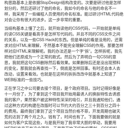
构思路基本上是依据StopDesign结构改变的。次要是研讨他是怎样
划分的，然后还研讨了他的命名，我如今的命名与他的命名不一
样，我采用了一些编程人员使用的命名标准。能过研讨HTML代码绝
对会让你有很大的进步。这一步非常的重要。
当结构基本上懂了之后，就开始读他的CSS代码，一开始就是单纯
的读CSS关键是看高手是怎样写代码的。并且不同的CSS文件之间
的关系，以及一些CSS Hack的东西。但是单纯的看是没用的，还需
求对应HTML来理解，不然基本不能完全理解CSS的作用。那要怎样
样对应HTML来理解呢。我的办法还是一个字“拆”。怎样拆呢，我先
把他们还原成为一个正常的款式。然后为了弄明白一句CSS的意
思，我就把这句CSS删除然后看效果。如果删除后还是没出现预料
的变化，那我就会再查找一下，倒底是怎样回事。有时还会本人去
改动，设置来看效。也就是在这样的拆拆改改中就基本上知道了
WEB标准的一些技巧。
正在学习之中公司要去接个项目，是个政府项目。当时记得好像是
十一月份了，为了拿到这个项目我开始用最诱人的换肤特性去诱惑
我的客户，果然客户被这种特性深深的吸引，并且我通知他们，通
过这种方式的构建在改版时可以节约大约百分之三十到百分之四十
的费用。最终我们拿到了这个项目当然价格不菲，开发周期也破天
荒的达到了两个月之久。钱有了，时间也有了。下面我要做的就是
如何为客户实现这些，与是我开始了我非常大胆的举动，我要用