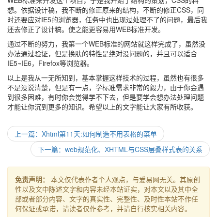
WEB标准来开发这个项目，于是我开始了结构的策划，CSS的料
想。依据设计稿，我不断的修正原来的结构，不断的修正CSS，同
时还要应对IE5的浏览器，任务中也出现过处理不了的问题，最后我
还去修正了设计稿。使之能更容易用WEB标准开发。
通过不断的努力，我第一个WEB标准的网站就这样完成了，虽然没
办法通过验证，但是换肤的特性是绝对没问题的，并且可以适合
IE5~IE6，Firefox等浏览器。
以上是我从一无所知到，基本掌握这样技术的过程，虽然也有很多
不是没说清楚，但是有一点，学标准需求非常的毅力，由于你会遇
到很多困难，有时你会觉得学不下去，但是要学会想办法处理问题
才能让你沉到更多的知识。希望以上的文字能让大家有所收获。
上一篇：Xhtml第11天:如何制造不用表格的菜单
下一篇：web规范化、XHTML与CSS层叠样式表的关系
免责声明：
本文仅代表作者个人观点，与爱易网无关。其原创
性以及文中陈述文字和内容未经本站证实，对本文以及其中全
部或者部分内容、文字的真实性、完整性、及时性本站不作任
何保证或承诺，请读者仅作参考，并请自行核实相关内容。