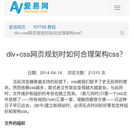
爱
易
网
爱易网页
XHTML教程
div+css网页规划时如何合理架构css？
div+css网页规划时如何合理架构css？
日期：2014-04-14 浏览次数：21310 次
当前浏览器普遍支持的前提下，css被我们赋予了史无前例的使
命。然而依赖css越多，款式表文件就会变得越大越复杂。与此同
时，文件维护和组织的考验也随之而来。 (曾几何时)只需一个css文
件就够了——所有规则(rule)汇聚一堂，增删改都很方便——可这种
日子早已远去。(如今)建立新网站时，必须花点时间好好筹划怎样组
织和架构css。
文件的组织