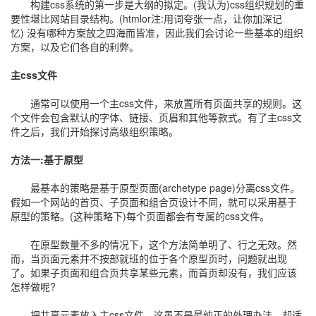
构建css系统的第一步是大纲的拟定。(我认为)css组织规划的重
要性堪比网站目录结构。(htmlor注:用词夸张一点，让你加深记
忆) 没有哪种方案放之四海而皆准，因此我们会讨论一些基本的组织
方案，以及它们各自的利弊。
主css文件
通常可以使用一个主css文件，来放置所有页面共享的规则。这
个文件会包含默认的字体、链接、页眉和其他等款式。有了主css文
件之后，我们开始探讨高级组织策略。
方法一:基于原型
最基本的策略是基于原型页面(archetype page)分离css文件。
假如一个网站的首页、子页面和组合页设计不同，就可以采用基于
原型的策略。(这种策略下)每个页面都会有专属的css文件。
在原型数量不多的情况下，这个方法简单明了、行之无效。然
而，当页面元素并不按部就班的位于各个原型页时，问题就出现
了。如果子页面和组合页共享某些元素，而首页却没有，我们应该
怎样做呢?
把共享元素放入主css文件。这虽不是最纯正的处理办法，却适