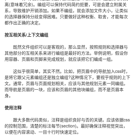
离(意味着冗余)。编组可以保持代码简约扼要，可是会建立附属关
系，导致维护开销添加。如果不编组，就会添加文件大小，让类似
的选择器保持分歧变得困难。只要做好这种权衡、取舍，才能每次
都作出正确的决定。
按互相关系/上下文编组
既然文件组织可以是客观的，那么显然，按照规则和选择器与
其他部分的互相关系来进行编组是最好的方法。举例说明，假设你
用容器、页眉和页脚来完成规划，就应该把它们编成一组。
这似乎很简单，其实不然。比如，把页眉中的导航加入css时，
是将它跟父元素编组还是独立编组?这种情况下，要视乎规则的上下
文。通常，页眉与页面规划相关，应该与其他规划元素一同编组。
而导航是页眉的一块，应该和页眉的其他块编组，而不是页眉本
身。
使用注释
跟大多数代码类似，注释是组织良好与否的关键。应该依据css
的控制范围，清楚的标注每节(section)。最好确保注释视觉突出，
以便在内容滚动、一目十行时快速定位。