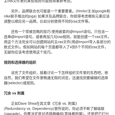
主css文件里的某些规则可能就得重新考虑。
另外，品牌联合也可能是一个重要要素。(htmlor注:如google和
nike联手推出的joga) 如果涉及品牌联合，你就得考虑哪些元素应该
调整以顺应另一品牌。比如分别使用不同的css文件等。
还有一个常被忽略的技巧:使用嵌套的@import语句。只包含一
连串@import语句，或者再加几句css规则，就能创建一个css文件。
用这个方法完全可以创建网站的主css文件(用@import导入各部分的
款式文件)。假如网站的每个页面都导入了4到5个不同的css文件，
无疑你应该考虑使用这个技巧。
规则和选择器的组织
谈完了文件组织，接着讨论一下怎样组织文件里的东西吧。很
自然，我们希望在文件里畅通无阻的浏览，迅速找到要编辑的选择
器(selector)或规则。
冗余 vs 附属
正如Dave Shea在其文章《冗余 vs. 附属》
(Redundancy vs. Dependency)里所说的，你必须不断了解级联
(cascade)。你要决定是对选择器编组(意味着附属)，还是把它们分