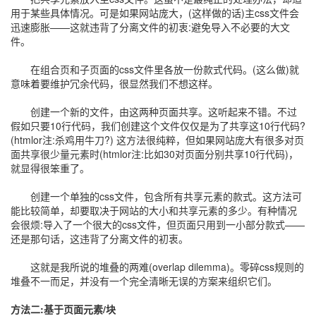
用于某些具体情况。可是如果网站庞大，(这样做的话)主css文件会
迅速膨胀——这就违背了分离文件的初衷:避免导入不必要的大文
件。
在组合页和子页面的css文件里各放一份款式代码。(这么做)就
意味着要维护冗余代码，很显然我们不想这样。
创建一个新的文件，由这两种页面共享。这听起来不错。不过
假如只要10行代码，我们创建这个文件仅仅是为了共享这10行代码?
(htmlor注:杀鸡用牛刀?) 这方法很纯粹，但如果网站庞大有很多对页
面共享很少量元素时(htmlor注:比如30对页面分别共享10行代码)，
就显得很笨重了。
创建一个单独的css文件，包含所有共享元素的款式。这方法可
能比较简单，却要取决于网站的大小和共享元素的多少。有种情况
会很烦:导入了一个很大的css文件，但页面只用到一小部分款式——
还是那句话，这违背了分离文件的初衷。
这就是我所说的堆叠的两难(overlap dilemma)。零碎css规则的
堆叠不一而足，并没有一个完全清晰无误的方案来组织它们。
方法二:基于页面元素/块