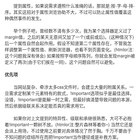
提到属性，如果说需求遵照什么准绳的话，那就是:按-字-母-排-
序。其实这招对于属性浏览协助不大，不过可以防止属性值覆盖这
种偶然事件的发生。
举个例子吧，曾经数不清有多少次，我为某个选择器定义过了
margin值，之后的某天无意间又加了一个(或前或后)。(这种情况下)
后一个属性自然会起作用。假设不知道第二个属性存在，不管我怎
样调整第一个属性值、刷新浏览器，也看不到页面变化。(htmlor注:
这个问题我深有体会) 如果按照字母顺序陈列，你就会发现margin被
定义了两次(由于它们挨在一同)，这个问题自然可以避免。
优先项
当网站复杂、牵涉太多css文件时，会建立大量的附属关系。一
旦需求定制某个元素特有的款式，!important选项似乎是最佳选择。
没错，!important是能解一时之需，但最好搞清楚导致问题的本源，
然后依据级联关系决定能否真的需求用它。
如果你对上文提到的特异性、级联和承继很熟悉，大可不必抱
着!important一颗树不放。(htmlor注:整片森林等着你~) 当然它还是
会派上用场，不过使用之前要对具体情况了然于胸。千万不要由于
不知问题的症结所在而把!important当作捷径或是补救方案。