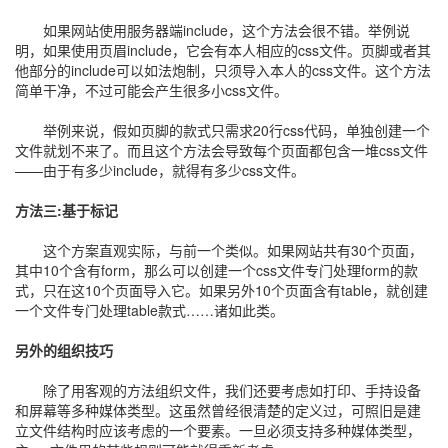
如果网站使用服务器端include，这个方法会很不错。举例说
明，如果使用页眉include，它会有本人相应的css文件。页脚或者其
他部分的include可以如法炮制，只须导入本人的css文件。这个方法
简单干净，不过可能会产生很多小css文件。
举例来说，假如页脚的款式只需求20行css代码，单独创建一个
文件就划不来了。而且这个方法会导致每个页面都包含一堆css文件
——由于有多少include，就得有多少css文件。
方法三:基于标记
这个方案直观实际，与前一个类似。如果网站共有30个页面，
其中10个含有form，那么可以创建一个css文件专门处理form的款
式，只在这10个页面导入它。如果另外10个页面含有table，就创建
一个文件专门处理table款式……诸如此类。
另外的组织技巧
除了用客观的方法组织文件，我们还要考虑如打印、手持设备
和屏幕等多种媒体类型。这虽然曾经很清楚的定义过，可照旧是建
立文件结构时应该考虑的一个要素。一旦必须支持多种媒体类型，