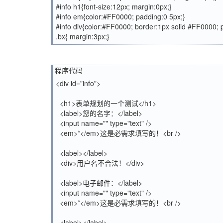
#info h1{font-size:12px; margin:0px;}
#info em{color:#FF0000; padding:0 5px;}
#info div{color:#FF0000; border:1px solid #FF0000;
.bx{ margin:3px;}
程序代码
<div id="info">
<h1>表单规划的一个测试</h1>
<label>您的名字：</label>
<input name="" type="text" />
<em>*</em>这是必需求填写的！<br />
<label></label>
<div>用户名不合法！</div>
<label>电子邮件：</label>
<input name="" type="text" />
<em>*</em>这是必需求填写的！<br />
<label></label>