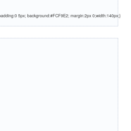
 padding:0 5px; background:#FCF9E2; margin:2px 0;width:140px;}