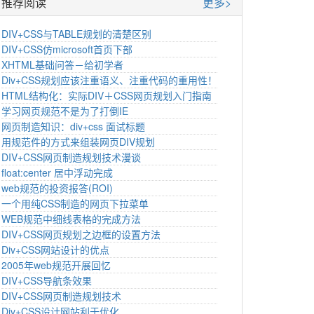
推荐阅读
更多>
DIV+CSS与TABLE规划的清楚区别
DIV+CSS仿microsoft首页下部
XHTML基础问答－给初学者
Div+CSS规划应该注重语义、注重代码的重用性！
HTML结构化：实际DIV＋CSS网页规划入门指南
学习网页规范不是为了打倒IE
网页制造知识：div+css 面试标题
用规范件的方式来组装网页DIV规划
DIV+CSS网页制造规划技术漫谈
float:center 居中浮动完成
web规范的投资报答(ROI)
一个用纯CSS制造的网页下拉菜单
WEB规范中细线表格的完成方法
DIV+CSS网页规划之边框的设置方法
Div+CSS网站设计的优点
2005年web规范开展回忆
DIV+CSS导航条效果
DIV+CSS网页制造规划技术
Div+CSS设计网站利于优化