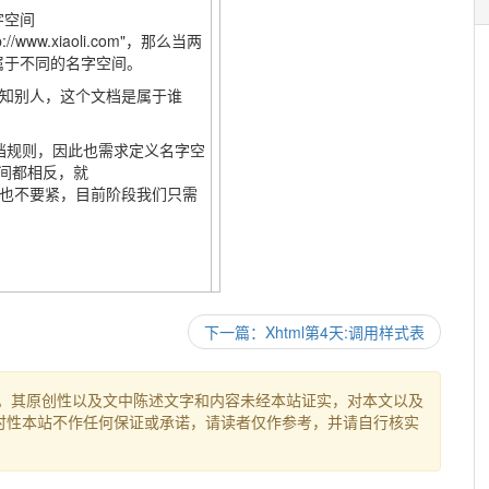
字空间
://www.xiaoli.com"，那么当两
它属于不同的名字空间。
知别人，这个文档是属于谁
ml文档规则，因此也需求定义名字空
空间都相反，就
你还不太理解也不要紧，目前阶段我们只需
下一篇：Xhtml第4天:调用样式表
。其原创性以及文中陈述文字和内容未经本站证实，对本文以及
时性本站不作任何保证或承诺，请读者仅作参考，并请自行核实