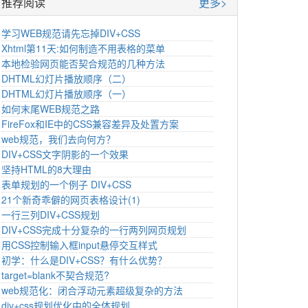
推荐阅读
更多>
学习WEB规范请先忘掉DIV+CSS
Xhtml第11天:如何制造不用表格的菜单
本地检验网页能否契合规范的几种方法
DHTML幻灯片播放顺序（二）
DHTML幻灯片播放顺序（一）
如何末尾WEB规范之路
FireFox和IE中的CSS兼容差异及处置方案
web规范，我们去向何方？
DIV+CSS文字阴影的一个效果
坚持HTML的8大理由
表单规划的一个例子 DIV+CSS
21个新奇乖僻的网页表格设计(1)
一行三列DIV+CSS规划
DIV+CSS完成十分复杂的一行两列网页规划
用CSS控制输入框input悬停交互样式
初学：什么是DIV+CSS？有什么优势？
target=blank不契合规范?
web规范化：闭合浮动元素超级复杂的方法
div+css规划优化中的全体规划