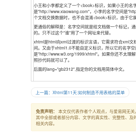
小王和小李都定义了一个<book>标识，如果小王的名
是"http://www.xiaowang.com"，小李的名字空间是"http
个文档交换数据时，也不会混淆<book>标识，由于
更通俗的解释是：名字空间就是给文档做一个标记，通
的。只不过这个"谁"用了一个网址来代替。
xhtml是html向xml过渡的标识言语，它需求符合x
间。又由于xhtml1.0不能自定义标识，所以它的名字
是"http://www.w3.org/1999/xhtml"。如果
照抄代码就可以了。
后面的lang="gb2312",指定你的文档用简体中文。
上一篇：Xhtml第11天:如何制造不用表格的菜单
免责声明：
本文仅代表作者个人观点，与爱易网无关
其中全部或者部分内容、文字的真实性、完整性、及
相关内容。