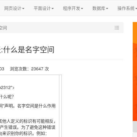
网页设计
平面设计
程序开发
数据库
操作系统
字空间
2天:什么是名字空间
-03 浏览次数：23647 次
gb2312">
"是什么呢？
"名字空间"声明。名字空间是什么作用
和其他人定义的标识有可能相反，
产生错误。为了避免这种错误
向来识别你的标识。例如：