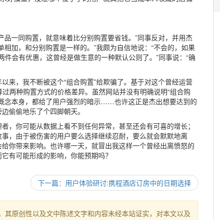
产品一同购置，就意味着比分别购置要省钱。”同事反对，并用杰
单相加，和分别购置是一样的。”我颇为自信地说：“不会的，如果
两件会有优惠，这曾经是做生意的一种默认公则了。”同事说：“确
以来，我不断被这个“组合购置”给欺骗了。基于对这个曾经运营
计算过两种购置方式的价格差异。虽然网站并没有明确说明“组合购
概念本身，都给了用户强烈的暗示……也许这正是杰出想要达到的
旁边偷偷地乐了个四脚朝天。
理者，你可能从数据上看不到任何异常，甚至还会有可喜的增长；
故事，由于被伤害的用户要么选择继续忍耐，要么就会默默地离
会给你带来影响。也许哪一天，就冒出我这样一个曾经出离愤怒的
而它有可能形成的影响，你能预期吗？
下一篇：用户体验研讨:携程酒店订房中的日期选择
。其原创性以及文中陈述文字和内容未经本站证实，对本文以及