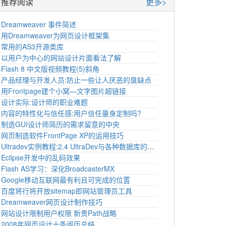
推荐阅读
更多>
Dreamweaver 事件简述
用Dreamweaver为网页设计框架集
常用的AS3开源类库
以用户为中心的网站设计片面看法了解
Flash 8 中文版视频教程(5)斜角
产品经理与开发人员:防止一些让人厌恶的臭缺点
用Frontpage建个小窝—文字图片超链接
设计实际:设计师的职业难题
内容的特性化与信任感:用户信任量身定制吗?
制造GUI设计师简历的需求留意的中央
网页制造软件FrontPage XP的运用技巧
Ultradev实例教程:2.4 UltraDev与各种数据库的衔接代码
Eclipse开发中的乱码效果
Flash AS学习：深化BroadcasterMX
Google移动互联网最有利且可完成的位置
百度将行将开放sitemap即网站管理员工具
Dreamweaver网页设计制作技巧
网站设计限制用户权限 新贵Path战略
2008年网页设计十条阅历总结