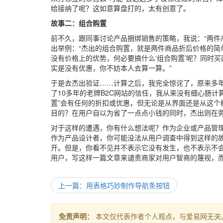
给接纳了呢？这如意算盘打的，太有创意了。
故事二：组合购置
前不久，跟同事讨论产品捆绑销售的策略，我说：“两件
出举例：“杰出的组合购置，就是两件商品折后价格的简
没有价格上的优势，何必要搞什么‘组合购置’呢？同时买
实是没有优惠，你不妨本人去算一算。”
于是去杰出验证……计算之后，我完全惊诧了，原来多年
了10多年的老牌B2C网站的信任，我从来没有细心肠
置”会有任何的折扣或优惠，但无论是从界面还是从这个
目的？在用户自以为省了一点点小钱的同时，杰出则在
对于这样的遭遇，你有什么想法呢？作为企业或产品管
作为产品设计者，你可能没法从用户调查中得到这样的
开。但是，你看不见并不表示它没有发生，也不表示不
用户，写这样一篇文章来谴责商家对用户智商的蔑视，
上一篇：用表格巧妙制作导航条按钮
免责声明：
本文仅代表作者个人观点，与爱易网无关