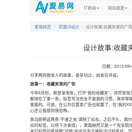
IT新闻
网站搭建
爱易网页
页面UI设计
设计故事:收藏夹里的广
设计故事:收藏
日期：2013-09
分享两则我本人的故事，是非功过，由各位评说。
故事一：收藏夹里的广告
今年6月份，我登录淘宝，打开“我的收藏夹”，突然发
都排在了第一条。标签写法完全不是我的习惯，我非常确
里面的。可是，在公共位置卖广告也就罢了，在“我的X
心还让我感到很恐怖。
我当即把这两条“不速之虫”清除了出去。之后不久，偶
应的标签，以供下次查找），里面赫然又是一个完全陌
未打标签的条目数“可能”会远远多于被标注过的条目，