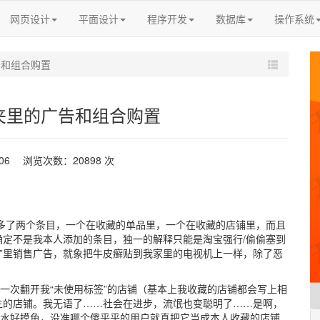
网页设计
平面设计
程序开发
数据库
操作系统
告和组合购置
夹里的广告和组合购置
-06 浏览次数：20898 次
现多了两个条目，一个在收藏的单品里，一个在收藏的店铺里，而且
定不是我本人添加的条目，独一的解释只能是淘宝强行/偷偷塞到
X”里销售广告，就象把牛皮癣贴到我家里的电视机上一样，除了恶
尔一次翻开我“未使用标签”的店铺（基本上我收藏的店铺都会写上相
生的店铺。我无语了……社会在进步，流氓也变聪明了……是啊，
浑水好摸鱼，没准哪个傻乎乎的用户就真把它当成本人收藏的店铺