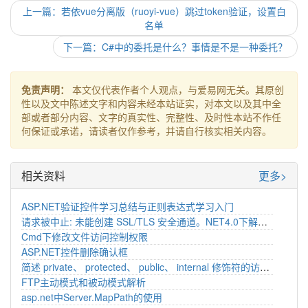
上一篇：若依vue分离版（ruoyi-vue）跳过token验证，设置白
名单
下一篇：C#中的委托是什么？事情是不是一种委托？
免责声明：
本文仅代表作者个人观点，与爱易网无关。其原创
性以及文中陈述文字和内容未经本站证实，对本文以及其中全
部或者部分内容、文字的真实性、完整性、及时性本站不作任
何保证或承诺，请读者仅作参考，并请自行核实相关内容。
相关资料
更多>
ASP.NET验证控件学习总结与正则表达式学习入门
请求被中止: 未能创建 SSL/TLS 安全通道。NET4.0下解决方案，SecurityProtocolType.Tls12 NET4.0下解决方案
Cmd下修改文件访问控制权限
ASP.NET控件删除确认框
简述 private、 protected、 public、 internal 修饰符的访问权限。
FTP主动模式和被动模式解析
asp.net中Server.MapPath的使用