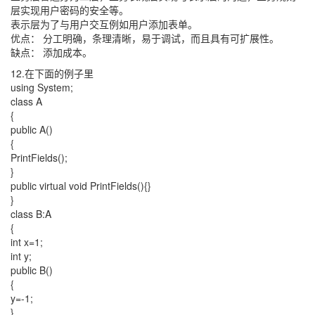
层实现用户密码的安全等。
表示层为了与用户交互例如用户添加表单。
优点： 分工明确，条理清晰，易于调试，而且具有可扩展性。
缺点： 添加成本。
12.在下面的例子里
using System;
class A
{
public A()
{
PrintFields();
}
public virtual void PrintFields(){}
}
class B:A
{
int x=1;
int y;
public B()
{
y=-1;
}