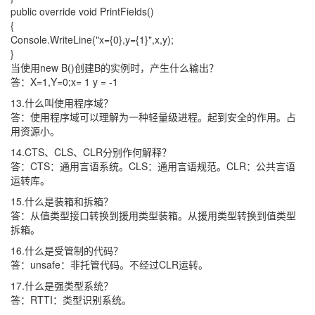
public override void PrintFields()
{
Console.WriteLine("x={0},y={1}",x,y);
}
当使用new B()创建B的实例时，产生什么输出？
答：X=1,Y=0;x= 1 y = -1
13.什么叫使用程序域？
答：使用程序域可以理解为一种轻量级进程。起到安全的作用。占
用资源小。
14.CTS、CLS、CLR分别作何解释？
答：CTS：通用言语系统。CLS：通用言语规范。CLR：公共言语
运转库。
15.什么是装箱和拆箱？
答：从值类型接口转换到援用类型装箱。从援用类型转换到值类型
拆箱。
16.什么是受管制的代码？
答：unsafe：非托管代码。不经过CLR运转。
17.什么是强类型系统？
答：RTTI：类型识别系统。