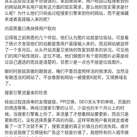
其实这些设法是不合错误的，来由很简单，用户经由过程搜索到你
的网站就声名用户就有这方面的现实需求，那么他的现实需求是什
么呢？为什么他们只经由过程搜索引擎来到你的网站，而不是保藏
夹或者直接输入来的呢？
内容质量口角抉择用户取向
记得我之前熟悉的几个伴侣，他们认为图片站就是垃圾站，可是看
了统计才发现他们的站都是靠用户直接输入来的，而且网站被迫停
了一个多月后，从头开站流量又很快的恢复到原本的状况。可见他
们的用户粘性很好，定位不错。他们做图片有个原则图片必需是经
过自己遴选的而且是清楚的，甘愿少是一点也不放是垃圾图片。
聊的时辰就高傲的跟我说，俺们不靠百度照样活的很津润，当然没
有做违法的网站了。不会像那些网站一被搜索K就死，又得换域名
了。
搜索引擎流量来的珍贵
经由过程连续串的友情链接，PR交换，SEO关头字的审核，页面的
的筛选等等，再经过搜索引擎的认可，少说也的半个月以上的时
候。当搜索引擎看上你了，来流量了才想着网站要更新，而且只是
更新而已，没有选择质量不高的内容。这样导致用户看完就走或者
看了一次下次就不来了，搜索流量的真正价值白白的流失踪。或许
你会说我做了交换链和广告这个就是价值了，我想所有的人城市做