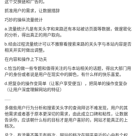
这个交换链和广告的。
抓准用户的需求，让数据措辞
巧妙的操纵流量统计
a.流量统计凡是有关头字和来路还有本站被访页面等数据，做邃密化
的分析，得出真正的用户取向。
b.经由过程流量统计可以不雅察看搜索来路的关头字与本站内容是否
相关并实时做出调整。
在内容和操作上下功夫
c.恰当的做一些专题和值得关注的与本站相关的话题，得出大部门用
户的身份或者说是用户在现实中的脚色，有什么样的快乐喜爱。
d.把复杂的操作变简单（让客户享受便当），把简单的操作变复杂
（让用户深度理解网站的特征）
.....
多做些用户行为分析和搜索关头字的查询拜访不难发现，用户的其
他需求或者基于原本更深切的需求，由此成立口碑和粘性，让数据
告诉你，应该朝什么标的目标才是用户喜好的，网站才能真正的上
档次。
总之，有流量不等于有档次，网站的档次在网平易近的心中有个权