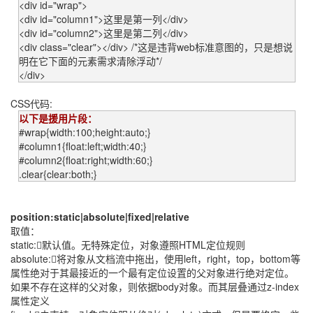
<div id="wrap">
<div id="column1">这里是第一列</div>
<div id="column2">这里是第二列</div>
<div class="clear"></div> /*这是违背web标准意图的，只是想说
明在它下面的元素需求清除浮动*/
</div>
CSS代码:
以下是援用片段：
#wrap{width:100;height:auto;}
#column1{float:left;width:40;}
#column2{float:right;width:60;}
.clear{clear:both;}
position:static|absolute|fixed|relative
取值：
static:默认值。无特殊定位，对象遵照HTML定位规则
absolute:将对象从文档流中拖出，使用left，right，top，bottom等
属性绝对于其最接近的一个最有定位设置的父对象进行绝对定位。
如果不存在这样的父对象，则依据body对象。而其层叠通过z-index
属性定义