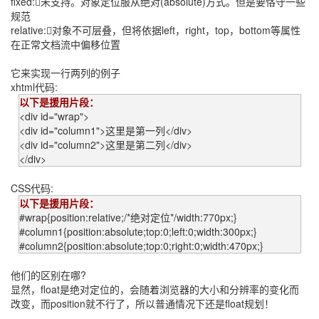
fixed:未支持。对象定位服从绝对(absolute)方式。但是要恪守一些
规范
relative:对象不可层叠，但将依据left，right，top，bottom等属性
在正常文档流中偏移位置
它来实现一行两列的例子
xhtml代码:
以下是援用片段：
<div id="wrap">
<div id="column1">这里是第一列</div>
<div id="column2">这里是第二列</div>
</div>
CSS代码:
以下是援用片段：
#wrap{position:relative;/*绝对定位*/width:770px;}
#column1{position:absolute;top:0;left:0;width:300px;}
#column2{position:absolute;top:0;right:0;width:470px;}
他们的区别在哪?
显然，float是绝对定位的，会随着浏览器的大小和分辨率的变化而
改变，而position就不行了，所以普通情况下还是float规划！