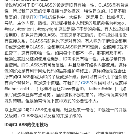
听说W3C对于ID与CLASS的设定是ID具有独一性，CLASS具有普遍
性。所以我们这里的使用准绳也是依据这一特性建立的。ID是不能
反复的，所以在
XHTML
的结构中，大结构一定是用ID。比如标志、
导航、主体内容、版权。这些呢接我本人制定的规范命名为#logo ,
#nav , #content , #copyright 这些是雷打不动的命名。有人说规划排
版用ID，配色背景用CLASS，其实这是不正确的，ID与规划排版没
有直接关系，CLASS与配色也下是对等的。有人呢为了麻烦全都用
ID或是全都用CLASS，全都用CLASS呢还有可理解，全都用ID就不
正常了，这有悖ID独一性。如果每个ID都不一样，那非累死不可。
我通过实践总结的使用准绳是：ID需求具有独一性，并且尽量在外
围使用。而CLASS具有可反复性，并且尽量在结构内部使用。这样
做的好处是有利于网站代码的后期维护与修正，这样的做法就会让
所有的CLASS都成为ID的子级或是孙级。你可以有两个儿子但你能
有两个爸爸吗，就是这个道理。在我们写
CSS
的时候可以写成这样
#father .child {…} 尽量不要让Class包含ID，.father #child {…}如
果写成这样显得有点可笑 。当然这也不是铁定的，特殊情况需求特
殊对待嘛。但是通常情况下这种方式的必要性不大。
以上就是ID与CLASS使用准绳，归总起来一句话：ID是独一的并是
父级的，CLASS是可以反复的并是子级的。
ID与CLASS的使用技巧
子级的命名的包含父命名中的部分为开头。这样方便在编写