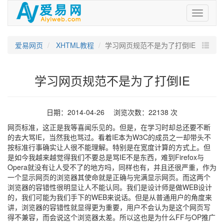
爱
易
网
爱易网页
XHTML教程
学习网页规范不是为了打倒IE
学习网页规范不是为了打倒IE
日期：2014-04-26 浏览次数：22138 次
网页标准，这正是我等喜闻乐见的。但是，在学习时却总还要不断
的去大骂IE，当然我也骂过。看着IE本为W3C的成员之一却带头不
按标准行事确实让人很不能理解。特别是在宽度计算的方式上。但
是如今我越来越觉得我们不要总是骂IE不是东西，难到Firefox与
Opera就没有让人受不了的地方吗，同样也有，并且还很严重，作为
一个显示网页的浏览器其使命就是正确与完满显示网页。而这两个
浏览器的容错性很明显让人不能认同。我们是设计师是做WEB设计
的，我们可能为我们手下的WEB来说话。但是从普通用户的角度来
讲，浏览器的容错性就显得更为重要，用户不会认为是这个网页写
得不兼容，而会说这个浏览器太差。所以这也是为什么FF与OP推广