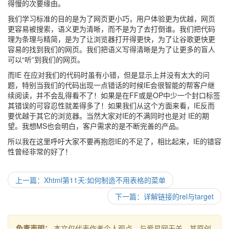
得慢的次要缘由。
我们学习标准的目的是为了网页更小巧，用户体验更为优越，网页
更容易被搜索，语义更为清晰，而不是为了去打倒谁。我们把代码
理为条理与精简，是为了让浏览器打开得更快，为了让谷歌更快更
容易的找到我们的网页。我们把语义写得清晰是为了让更多的盲人
可以“听”到我们的网页。
而IE 在应对我们的代码时虽有小错，但是显示上并没有太大的问
题，特别当我们的代码出现一点错话的时候IE会很智能的帮客户继
续阅读，并不会乱得看不了！如果是在FF或是OP中少一个封口标签
其错误的可容忍性就差得多了！如果我们从这个方面来看，IE反而
要优越于其它的浏览器。当然大家对IE的不满同时也是对 IE的期
望。我想MS也会明白，客户需求的是不断完善的产品。
所以我在这里呼吁大家不要再抱怨IE的不足了，相比起来，IE的错容
性曾经非常的好了！
上一篇：Xhtml第11天:如何制造不用表格的菜单
下一篇：详解链接的rel与target
免责声明：
本文仅代表作者个人观点，与爱易网无关。其原创